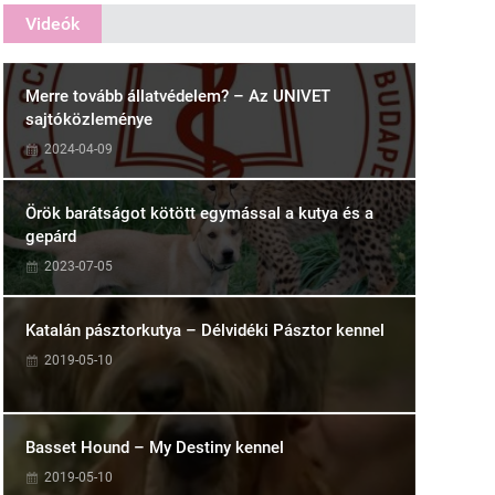
Videók
Merre tovább állatvédelem? – Az UNIVET
sajtóközleménye
2024-04-09
Örök barátságot kötött egymással a kutya és a
gepárd
2023-07-05
Katalán pásztorkutya – Délvidéki Pásztor kennel
2019-05-10
Basset Hound – My Destiny kennel
2019-05-10