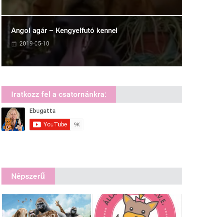
Angol agár – Kengyelfutó kennel
2019-05-10
Iratkozz fel a csatornánkra:
Népszerű