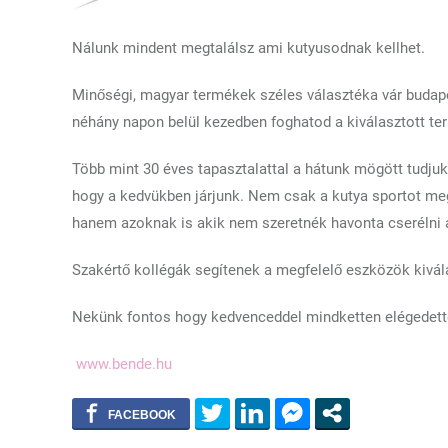
Nálunk mindent megtalálsz ami kutyusodnak kellhet.
Minőségi, magyar termékek széles választéka vár budap
néhány napon belül kezedben foghatod a kiválasztott te
Több mint 30 éves tapasztalattal a hátunk mögött tudju
hogy a kedvükben járjunk. Nem csak a kutya sportot meg
hanem azoknak is akik nem szeretnék havonta cserélni a
Szakértő kollégák segítenek a megfelelő eszközök kivál
Nekünk fontos hogy kedvenceddel mindketten elégedett
www.bende.hu