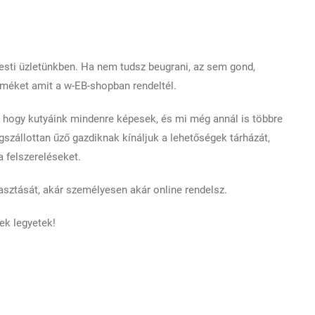
esti üzletünkben. Ha nem tudsz beugrani, az sem gond,
rméket amit a w-EB-shopban rendeltél.
k hogy kutyáink mindenre képesek, és mi még annál is többre
szállottan űző gazdiknak kínáljuk a lehetőségek tárházát,
 felszereléseket.
asztását, akár személyesen akár online rendelsz.
ek legyetek!