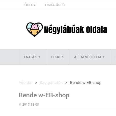
FŐOLDAL
LINKAJÁNLÓ
FAJTÁK
CIKKEK
ÁLLATVÉDELEM
Főoldal
>
Szolgáltatók
>
Bende w-EB-shop
Bende w-EB-shop
2017-12-08