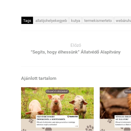
Tags
allatijohelyekegyeb
kutya
termekismerteto
webáruh
Előző
“Segíts, hogy élhessünk” Állatvédő Alapítvány
Ajánlott tartalom