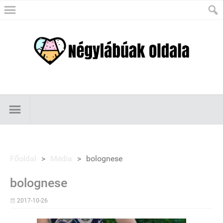
Főoldal
>
Média
>
bolognese
bolognese
2017-10-26