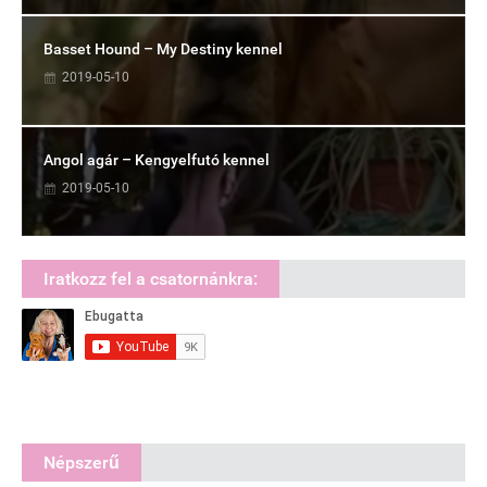
Basset Hound – My Destiny kennel
2019-05-10
Angol agár – Kengyelfutó kennel
2019-05-10
Iratkozz fel a csatornánkra:
Népszerű