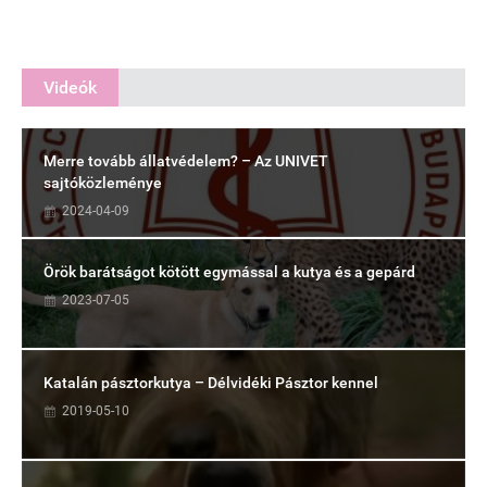
Videók
Merre tovább állatvédelem? – Az UNIVET
sajtóközleménye
2024-04-09
Örök barátságot kötött egymással a kutya és a gepárd
2023-07-05
Katalán pásztorkutya – Délvidéki Pásztor kennel
2019-05-10