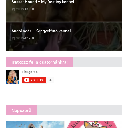
Basset Hound – My Destiny kennel
2019-05-10
Angol agár – Kengyelfutó kennel
2019-05-10
Iratkozz fel a csatornánkra:
Népszerű