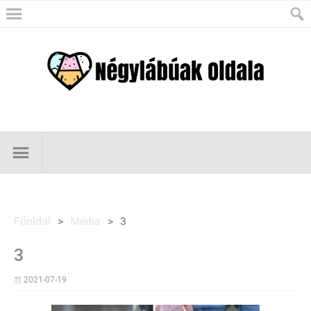
Főoldal
>
Média
>
3
3
2021-07-19