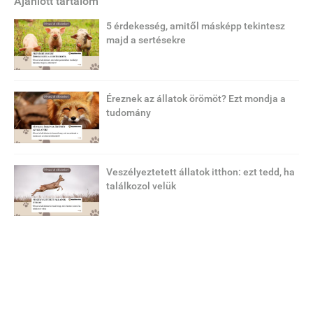
Ajánlott tartalom
5 érdekesség, amitől másképp tekintesz
majd a sertésekre
Éreznek az állatok örömöt? Ezt mondja a
tudomány
Veszélyeztetett állatok itthon: ezt tedd, ha
találkozol velük