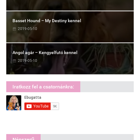
Basset Hound – My Destiny kennel
2019-05-10
Angol agár – Kengyelfutó kennel
2019-05-10
Iratkozz fel a csatornánkra:
Népszerű