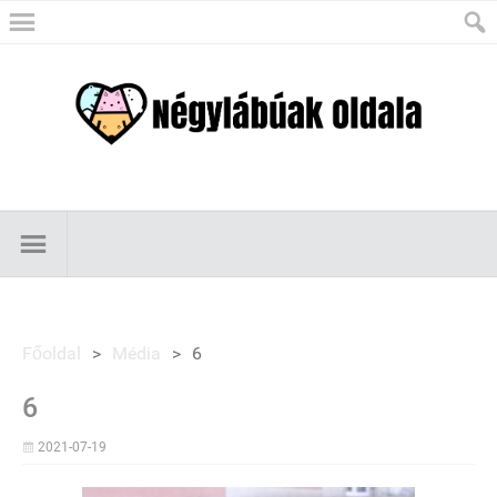
Főoldal
>
Média
>
6
6
2021-07-19