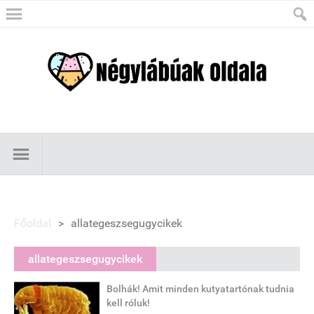
Főoldal
>
allategeszsegugycikek
allategeszsegugycikek
Bolhák! Amit minden kutyatartónak tudnia
kell róluk!