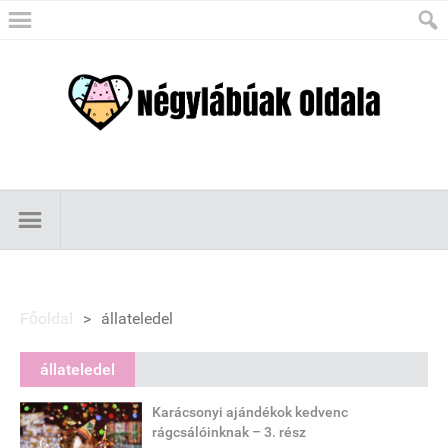
Főoldal
>
állateledel
állateledel
Karácsonyi ajándékok kedvenc
rágcsálóinknak – 3. rész