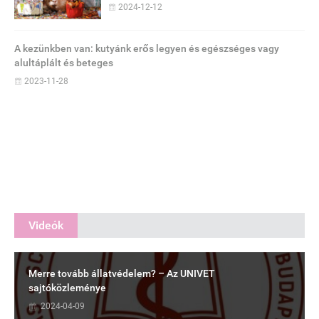
2024-12-12
A kezünkben van: kutyánk erős legyen és egészséges vagy
alultáplált és beteges
2023-11-28
Videók
Merre tovább állatvédelem? – Az UNIVET
sajtóközleménye
2024-04-09