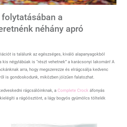
 folytatásában a
eretnénk néhány apró
iációt is találunk az egészséges, kiváló alapanyagokból
a kis négylábúak is “részt vehetnek” a karácsonyi lakomán! A
ackánknak arra, hogy megszerezze és elrágcsálja kedvenc
ről is gondoskodunk, miközben jóízűen falatozhat.
 kedveskedni rágcsálóinknak, a
Complete Crock
áfonyás
ielégíti a rágóösztönt, a lágy bogyós gyümölcs töltelék