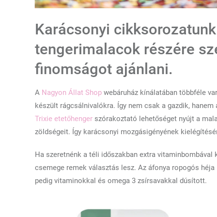
Karácsonyi cikksorozatunk
tengerimalacok részére sz
finomságot ajánlani.
A
Nagyon Állat Shop
webáruház kínálatában többféle var
készült rágcsálnivalókra. Így nem csak a gazdik, hanem 
Trixie etetőhenger
szórakoztató lehetőséget nyújt a mal
zöldségeit. Így karácsonyi mozgásigényének kielégítésé
Ha szeretnénk a téli időszakban extra vitaminbombával
csemege remek választás lesz. Az áfonya ropogós héja k
pedig vitaminokkal és omega 3 zsírsavakkal dúsított.