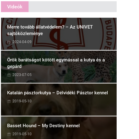
Videók
Merre tovább állatvédelem? – Az UNIVET
sajtóközleménye
2024-04-09
Örök barátságot kötött egymással a kutya és a
gepárd
2023-07-05
Katalán pásztorkutya – Délvidéki Pásztor kennel
2019-05-10
Basset Hound – My Destiny kennel
2019-05-10