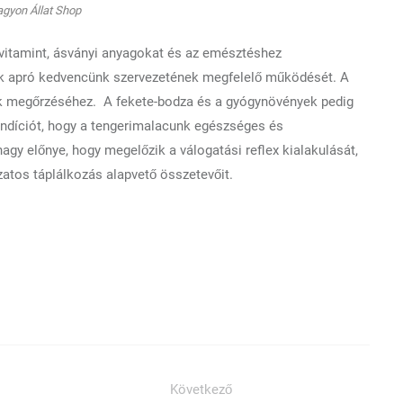
agyon Állat Shop
vitamint, ásványi anyagokat és az emésztéshez
ák apró kedvencünk szervezetének megfelelő működését. A
k megőrzéséhez. A fekete-bodza és a gyógynövények pedig
kondíciót, hogy a tengerimalacunk egészséges és
agy előnye, hogy megelőzik a válogatási reflex kialakulását,
zatos táplálkozás alapvető összetevőit.
Következő