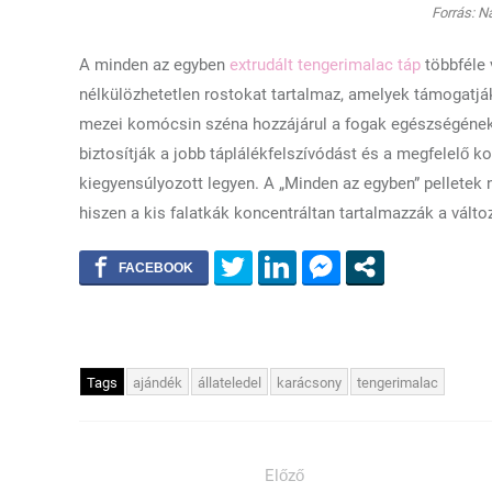
Forrás: N
A minden az egyben
extrudált tengerimalac táp
többféle 
nélkülözhetetlen rostokat tartalmaz, amelyek támogatj
mezei komócsin széna hozzájárul a fogak egészségéne
biztosítják a jobb táplálékfelszívódást és a megfelelő 
kiegyensúlyozott legyen. A „Minden az egyben” pelletek n
hiszen a kis falatkák koncentráltan tartalmazzák a válto
Tags
ajándék
állateledel
karácsony
tengerimalac
Előző