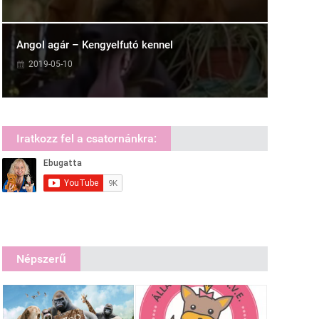
Angol agár – Kengyelfutó kennel
2019-05-10
Iratkozz fel a csatornánkra:
Népszerű