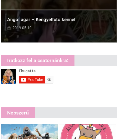
Angol agár – Kengyelfutó kennel
2019-05-10
Iratkozz fel a csatornánkra:
Népszerű