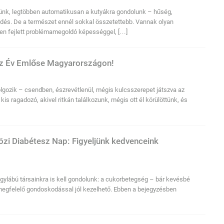
élünk, legtöbben automatikusan a kutyákra gondolunk – hűség,
dés. De a természet ennél sokkal összetettebb. Vannak olyan
en fejlett problémamegoldó képességgel, […]
 az Év Emlőse Magyarországon!
lgozik – csendben, észrevétlenül, mégis kulcsszerepet játszva az
is ragadozó, akivel ritkán találkozunk, mégis ott él körülöttünk, és
i Diabétesz Nap: Figyeljünk kedvenceink
lábú társainkra is kell gondolunk: a cukorbetegség – bár kevésbé
s megfelelő gondoskodással jól kezelhető. Ebben a bejegyzésben