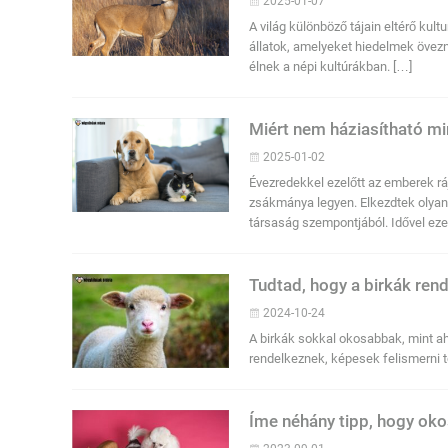
2025-01-07
A világ különböző tájain eltérő kul
állatok, amelyeket hiedelmek övez
élnek a népi kultúrákban. […]
Miért nem háziasítható mi
2025-01-02
Évezredekkel ezelőtt az emberek ráj
zsákmánya legyen. Elkezdtek olyan
társaság szempontjából. Idővel ez
Tudtad, hogy a birkák rendk
2024-10-24
A birkák sokkal okosabbak, mint a
rendelkeznek, képesek felismerni t
Íme néhány tipp, hogy ok