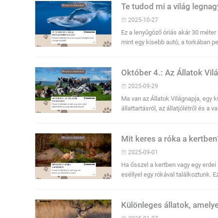
Te tudod mi a világ legnag
2025-10-27
Ez a lenyűgöző óriás akár 30 méter 
mint egy kisebb autó, a torkában p
Október 4.: Az Állatok Vil
2025-09-29
Ma van az Állatok Világnapja, egy 
állattartásról, az állatjólétről és a
Mit keres a róka a kertbe
2025-09-01
Ha ősszel a kertben vagy egy erdei 
eséllyel egy rókával találkoztunk. 
Különleges állatok, amely