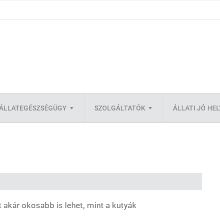
ÁLLATEGÉSZSÉGÜGY
SZOLGÁLTATÓK
ÁLLATI JÓ HE
 akár okosabb is lehet, mint a kutyák