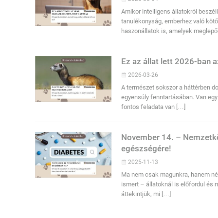
Amikor intelligens állatokról besz
tanulékonyság, emberhez való kötő
haszonállatok is, amelyek meglepő
Ez az állat lett 2026-ban
2026-03-26
A természet sokszor a háttérben do
egyensúly fenntartásában. Van egy k
fontos feladata van […]
November 14. – Nemzetköz
egészségére!
2025-11-13
Ma nem csak magunkra, hanem négy
ismert – állatoknál is előfordul é
áttekintjük, mi […]