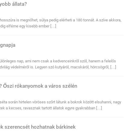
yobb állata​?
hosszúra is megnőhet, súlya pedig elérheti a 180 tonnát. A szíve akkora,
edig elférne egy kisebb ember […]
ágnapja
különleges nap, ami nem csak a kedvenceinkről szól, hanem a felelős
 vadvilág védelméről is. Legyen szó kutyáról, macskáról, hörcsögről, […]
n? Őszi rókanyomok a város szélén
séta során hirtelen vöröses szőrt látunk a bokrok között elsuhanni, nagy
Ezek a kecses, ravasznak tartott állatok egyre gyakrabban […]
ek szerencsét hozhatnak bárkinek