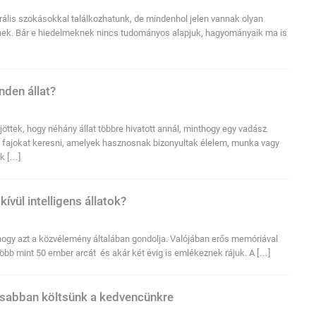
turális szokásokkal találkozhatunk, de mindenhol jelen vannak olyan
nek. Bár e hiedelmeknek nincs tudományos alapjuk, hagyományaik ma is
nden állat?
öttek, hogy néhány állat többre hivatott annál, minthogy egy vadász
 fajokat keresni, amelyek hasznosnak bizonyultak élelem, munka vagy
ek […]
ívül intelligens állatok?
hogy azt a közvélemény általában gondolja. Valójában erős memóriával
öbb mint 50 ember arcát és akár két évig is emlékeznek rájuk. A […]
osabban költsünk a kedvencünkre