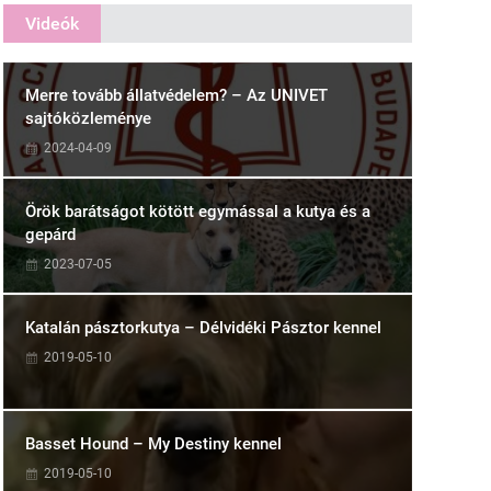
Videók
Merre tovább állatvédelem? – Az UNIVET
sajtóközleménye
2024-04-09
Örök barátságot kötött egymással a kutya és a
gepárd
2023-07-05
Katalán pásztorkutya – Délvidéki Pásztor kennel
2019-05-10
Basset Hound – My Destiny kennel
2019-05-10