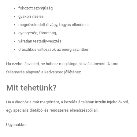
fokozott szomjúság,
gyakori vizelés,
megnövekedett étvágy, fogyás ellenére is,
gyengeség, fáradtság,
váratlan testsúly-vesztés
drasztikus változások az energiaszintben
Ha ezeket észleled, ne habozz meglátogatni az állatorvost. A korai
felismerés alapvető a kedvenced jóllétéhez.
Mit tehetünk?
Ha a diagnózis már megtörtént, a kezelés általában inzulin injekciókból,
egy speciális diétából és rendszeres ellenőrzésből áll.
Ugyanakkor: