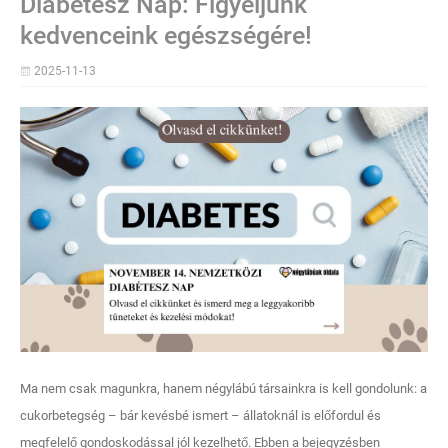
Diabétesz Nap: Figyeljünk
kedvenceink egészségére!
2025-11-13
Ma nem csak magunkra, hanem négylábú társainkra is kell gondolunk: a
cukorbetegség – bár kevésbé ismert – állatoknál is előfordul és
megfelelő gondoskodással jól kezelhető. Ebben a bejegyzésben