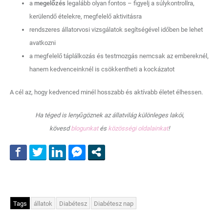
a
megelőzés
legalább olyan fontos – figyelj a súlykontrollra,
kerülendő ételekre, megfelelő aktivitásra
rendszeres állatorvosi vizsgálatok segítségével időben be lehet
avatkozni
a megfelelő táplálkozás és testmozgás nemcsak az embereknél,
hanem kedvenceinknél is csökkentheti a kockázatot
A cél az, hogy kedvenced minél hosszabb és aktívabb életet élhessen.
Ha téged is lenyűgöznek az állatvilág különleges lakói,
kövesd
blogunkat
és
közösségi oldalainkat
!
Tags
állatok
Diabétesz
Diabétesz nap