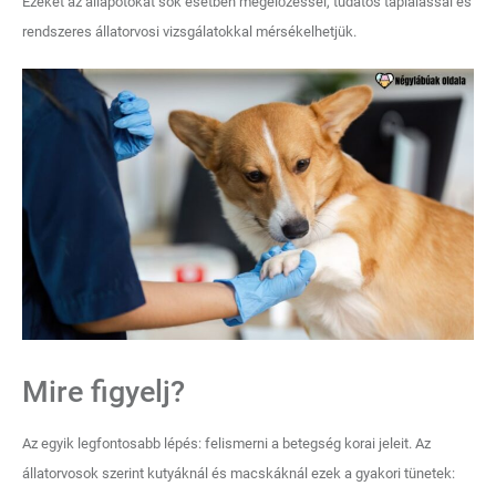
Ezeket az állapotokat sok esetben megelőzéssel, tudatos táplálással és
rendszeres állatorvosi vizsgálatokkal mérsékelhetjük.
Mire figyelj?
Az egyik legfontosabb lépés: felismerni a betegség korai jeleit. Az
állatorvosok szerint kutyáknál és macskáknál ezek a gyakori tünetek: