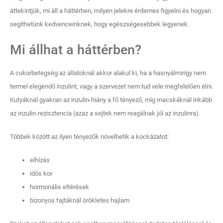
áttekintjük, mi áll a háttérben, milyen jelekre érdemes figyelni és hogyan
segíthetünk kedvenceinknek, hogy egészségesebbek legyenek.
Mi állhat a háttérben?
A cukorbetegség az állatoknál akkor alakul ki, ha a hasnyálmirigy nem
termel elegendő inzulint, vagy a szervezet nem tud vele megfelelően élni.
Kutyáknál gyakran az inzulin-hiány a fő tényező, míg macskáknál inkább
az inzulin-rezisztencia (azaz a sejtek nem reagálnak jól az inzulinra).
Többek között az ilyen tényezők növelhetik a kockázatot:
elhízás
idős kor
hormonális eltérések
bizonyos fajtáknál örökletes hajlam