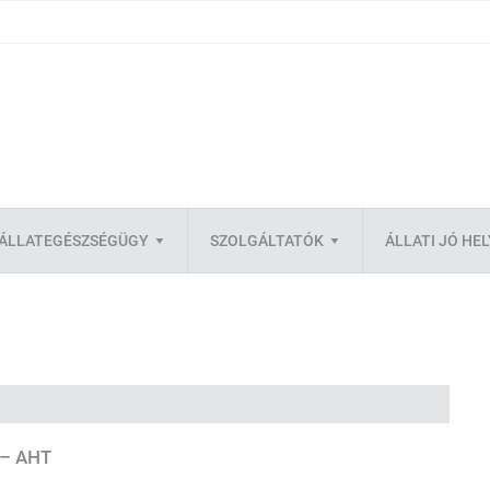
ÁLLATEGÉSZSÉGÜGY
SZOLGÁLTATÓK
ÁLLATI JÓ HE
 – AHT