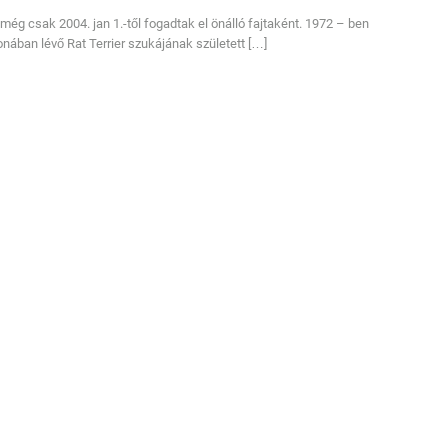
 még csak 2004. jan 1.-től fogadtak el önálló fajtaként. 1972 – ben
onában lévő Rat Terrier szukájának született […]