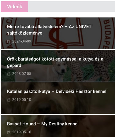
Videók
Merre tovább állatvédelem? – Az UNIVET
sajtóközleménye
2024-04-09
Örök barátságot kötött egymással a kutya és a
gepárd
2023-07-05
Katalán pásztorkutya – Délvidéki Pásztor kennel
2019-05-10
Basset Hound – My Destiny kennel
2019-05-10