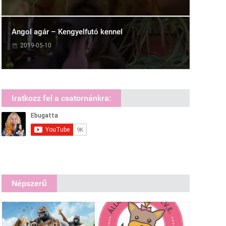
Angol agár – Kengyelfutó kennel
2019-05-10
Iratkozz fel a csatornánkra:
Népszerű