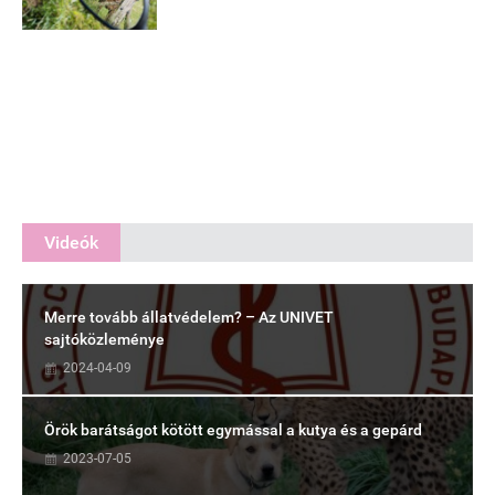
Videók
Merre tovább állatvédelem? – Az UNIVET
sajtóközleménye
2024-04-09
Örök barátságot kötött egymással a kutya és a gepárd
2023-07-05