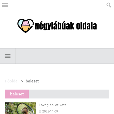
Főoldal
>
baleset
baleset
Lovaglási etikett
2023-11-09