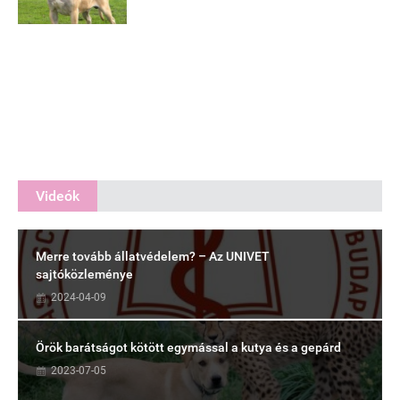
Videók
Merre tovább állatvédelem? – Az UNIVET
sajtóközleménye
2024-04-09
Örök barátságot kötött egymással a kutya és a gepárd
2023-07-05