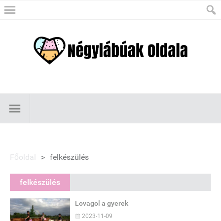
Főoldal
>
felkészülés
felkészülés
Lovagol a gyerek
2023-11-09