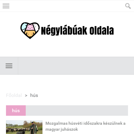
Főoldal
>
hús
hús
Mozgalmas húsvéti időszakra készülnek a
magyar juhászok