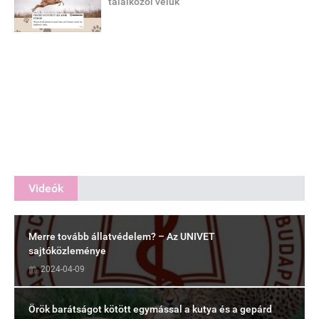
találkozol velük
Videók
Merre tovább állatvédelem? – Az UNIVET
sajtóközleménye
2024-04-09
Örök barátságot kötött egymással a kutya és a gepárd