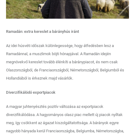
Ramadán: extra kereslet a bárányhús iránt
Az idei húsvéti időszak különlegessége, hogy átfedésben lesz a
Ramadánnal, a muszlimok böjti hónapjával. A Ramadán idején
megnövekvő kereslet tovább élénkíti a báránypiacot, és nem csak
Olaszországból, de Franciaországból, Németországból, Belgiumból és
Hollandiából is érkeznek majd vásárlók.
Diverzifikálódó exportpiacok
A magyar juhtenyésztés pozitív változása az exportpiacok
diverzifikálódása. A hagyományos olasz piac mellett új piacok nyíltak
meg, így csökkent az ágazat kiszolgáltatottsága. A bárányok egyre
nagyobb hányada kerül Franciaországba, Belgiumba, Németországba,