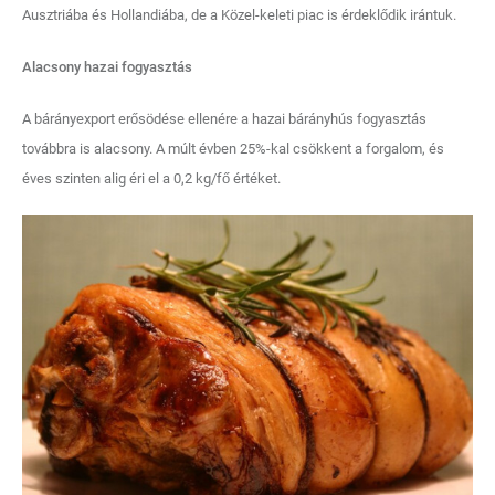
Ausztriába és Hollandiába, de a Közel-keleti piac is érdeklődik irántuk.
Alacsony hazai fogyasztás
A bárányexport erősödése ellenére a hazai bárányhús fogyasztás
továbbra is alacsony. A múlt évben 25%-kal csökkent a forgalom, és
éves szinten alig éri el a 0,2 kg/fő értéket.