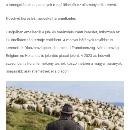
a támogatásokban, amelyek megállíthatják az állománycsökkenést.
Növekvő kereslet, mérsékelt áremelkedés
Európában emelkedik a juh- és bárányhús iránti kereslet, miközben az
EU önellátottsági szintje csökkent. A magyar bárányok továbbra is
keresettek Olaszországban, de emellett Franciaország, Németország,
Belgium és Hollandia is jelentős piacot jelent. A 2023-as húsvéti
szezonban a korai termékenyítésnek köszönhetően a magyar bárányok
magasabb árakat érhetnek el a piacon.