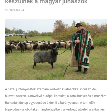
készülnek a magyar juhászok
2024-03-04
A hazai juhtenyésztők számára kedvező kilátásokkal indul az idei
húsvéti szezon. A növekvő európai kereslet, a korai húsvét és a muszlim
Ramadán ünnep egybeesése élénkíti a báránypiacot. A termelők
bizakodnak a jobb takarmányhelyzetben, a kedvező átvételi árakban és