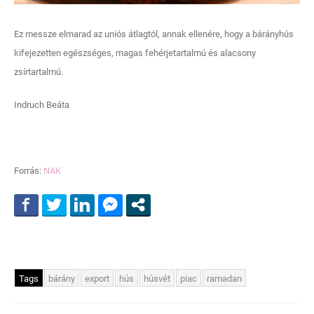
Ez messze elmarad az uniós átlagtól, annak ellenére, hogy a bárányhús
kifejezetten egészséges, magas fehérjetartalmú és alacsony
zsírtartalmú.
Indruch Beáta
Forrás:
NAK
Tags
bárány
export
hús
húsvét
piac
ramadan