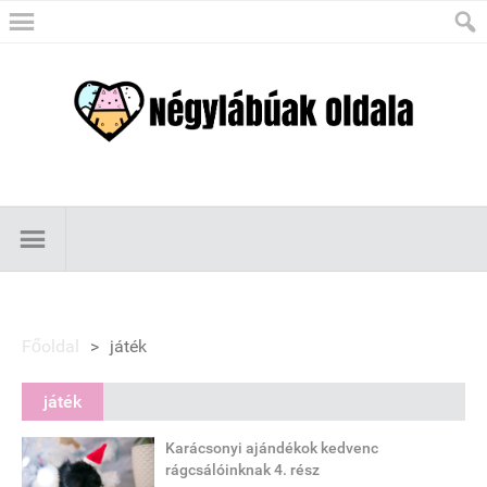
Főoldal
>
játék
játék
Karácsonyi ajándékok kedvenc
rágcsálóinknak 4. rész