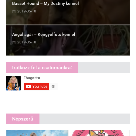
Basset Hound – My Destiny kennel
2019-05-10
Angol agár – Kengyelfutó kennel
2019-05-10
Iratkozz fel a csatornánkra:
Népszerű