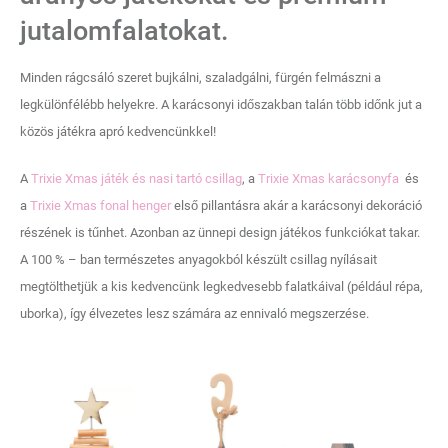
jutalomfalatokat.
Minden rágcsáló szeret bujkálni, szaladgálni, fürgén felmászni a
legkülönfélébb helyekre. A karácsonyi időszakban talán több időnk jut a
közös játékra apró kedvencünkkel!
A
Trixie Xmas játék és nasi tartó csillag
, a
Trixie Xmas karácsonyfa
és
a
Trixie Xmas fonal henger
első pillantásra akár a karácsonyi dekoráció
részének is tűnhet. Azonban az ünnepi design játékos funkciókat takar.
A 100 % – ban természetes anyagokból készült csillag nyílásait
megtölthetjük a kis kedvencünk legkedvesebb falatkáival (például répa,
uborka), így élvezetes lesz számára az ennivaló megszerzése.