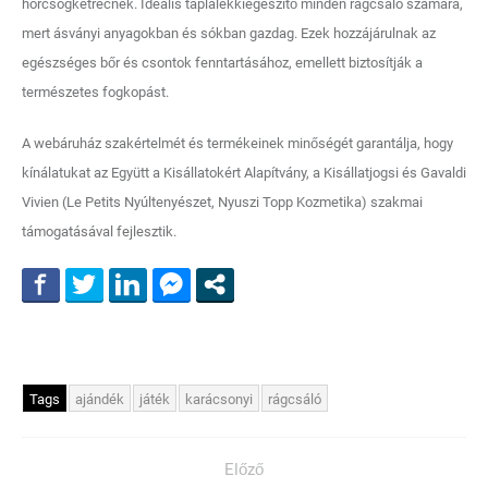
hörcsögketrecnek. Ideális táplálékkiegészítő minden rágcsáló számára,
mert ásványi anyagokban és sókban gazdag. Ezek hozzájárulnak az
egészséges bőr és csontok fenntartásához, emellett biztosítják a
természetes fogkopást.
A webáruház szakértelmét és termékeinek minőségét garantálja, hogy
kínálatukat az Együtt a Kisállatokért Alapítvány, a Kisállatjogsi és Gavaldi
Vivien (Le Petits Nyúltenyészet, Nyuszi Topp Kozmetika) szakmai
támogatásával fejlesztik.
Tags
ajándék
játék
karácsonyi
rágcsáló
Előző