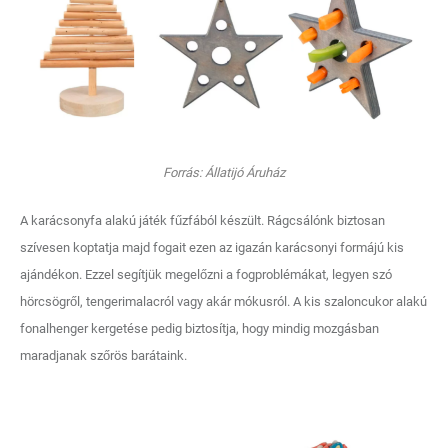
Forrás: Állatijó Áruház
A karácsonyfa alakú játék fűzfából készült. Rágcsálónk biztosan
szívesen koptatja majd fogait ezen az igazán karácsonyi formájú kis
ajándékon. Ezzel segítjük megelőzni a fogproblémákat, legyen szó
hörcsögről, tengerimalacról vagy akár mókusról. A kis szaloncukor alakú
fonalhenger kergetése pedig biztosítja, hogy mindig mozgásban
maradjanak szőrös barátaink.