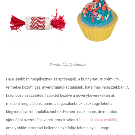
Forrás: Állatijó Áruház
Ha a játékban megéheznek az apróságok, a bunnyNature prémium
termékei között igazi ínyencfalatokat találunk, hatalmas választékban. A
különböző összetételű tápoktól kezdve a növénykeverékeken át,
mindent megtalálunk, amire a rágcsálónknak szüksége lehet a
kiegyensúlyozott táplálkozáshoz. Ha nem csak finom, de mutatós
ajándékot szeretnénk venni, remek választás a
süti alakú nyalókő
,
amely vidám színeivel kellemes színfoltja lehet a nyúl – vagy