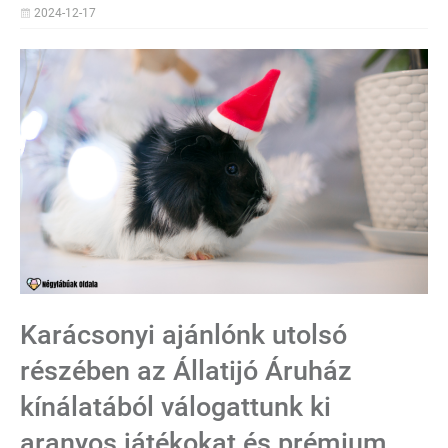
2024-12-17
Karácsonyi ajánlónk utolsó
részében az Állatijó Áruház
kínálatából válogattunk ki
aranyos játékokat és prémium