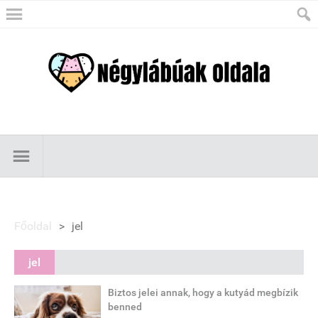
Főoldal
>
jel
jel
Biztos jelei annak, hogy a kutyád megbízik
benned