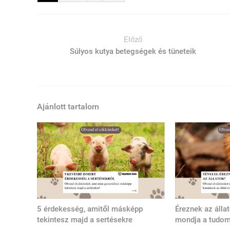
Előző
Súlyos kutya betegségek és tüneteik
Ajánlott tartalom
5 érdekesség, amitől másképp
Éreznek az álla
tekintesz majd a sertésekre
mondja a tudo