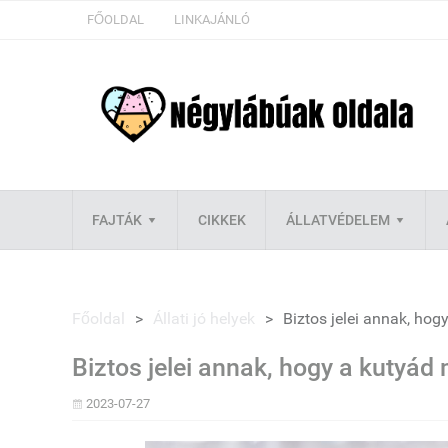
FŐOLDAL
LINKAJÁNLÓ
FAJTÁK
CIKKEK
ÁLLATVÉDELEM
Főoldal
>
Állati jó helyek
>
Biztos jelei annak, ho
Biztos jelei annak, hogy a kutyád
2023-07-27