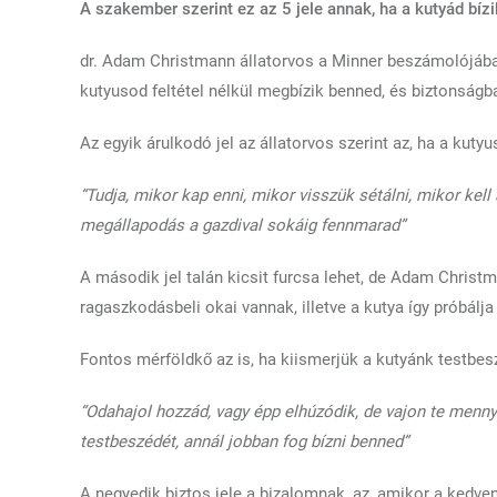
A szakember szerint ez az 5 jele annak, ha a kutyád bíz
dr. Adam Christmann állatorvos a Minner beszámolójában
kutyusod feltétel nélkül megbízik benned, és biztonságb
Az egyik árulkodó jel az állatorvos szerint az, ha a kutyus
“Tudja, mikor kap enni, mikor visszük sétálni, mikor kell 
megállapodás a gazdival sokáig fennmarad”
A második jel talán kicsit furcsa lehet, de Adam Christm
ragaszkodásbeli okai vannak, illetve a kutya így próbálja 
Fontos mérföldkő az is, ha kiismerjük a kutyánk testbes
“Odahajol hozzád, vagy épp elhúzódik, de vajon te mennyi
testbeszédét, annál jobban fog bízni benned”
A negyedik biztos jele a bizalomnak, az, amikor a kedve