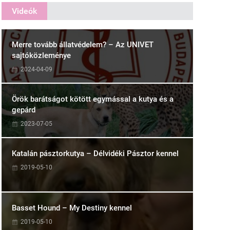
Videók
Merre tovább állatvédelem? – Az UNIVET
sajtóközleménye
2024-04-09
Örök barátságot kötött egymással a kutya és a
gepárd
2023-07-05
Katalán pásztorkutya – Délvidéki Pásztor kennel
2019-05-10
Basset Hound – My Destiny kennel
2019-05-10