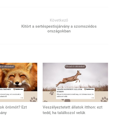
Következő
Kitört a sertéspestisjárvány a szomszédos
országokban
tok örömöt? Ezt
Veszélyeztetett állatok itthon: ezt
mány
tedd, ha találkozol velük