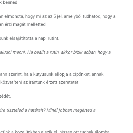
ik benned
 elmondta, hogy mi az az 5 jel, amelyből tudhatod, hogy a
an érzi magát melletted.
unk elsajátította a napi rutint.
aludni menni. Ha beállt a rutin, akkor bízik abban, hogy a
ann szerint, ha a kutyusunk ellopja a cipőnket, annak
közvetíteni az irántunk érzett szeretetét.
zédét.
re tiszteled a határait? Minél jobban megérted a
ncünk a közelünkben alszik el, hiszen ott tudnak álomba