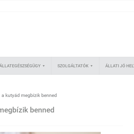
ÁLLATEGÉSZSÉGÜGY
SZOLGÁLTATÓK
ÁLLATI JÓ HE
gy a kutyád megbízik benned
 megbízik benned