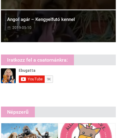
Angol agár – Kengyelfutó kennel
2019-05-10
Iratkozz fel a csatornánkra:
Népszerű