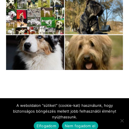
A weboldalon "sütiket" (cookie-kat) használunk, hogy
biztonságos böngészés mellett jobb felhasználói élményt
nyújthassunk.
Jogi Nyilatkozat
Impresszum
Adatkezelési tájékoztató
Elfogadom
Nem fogadom el
Kapcsolat