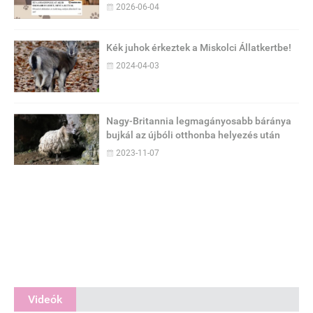
2026-06-04
Kék juhok érkeztek a Miskolci Állatkertbe!
2024-04-03
Nagy-Britannia legmagányosabb báránya
bujkál az újbóli otthonba helyezés után
2023-11-07
Videók