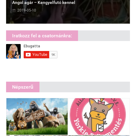
Angol agár – Kengyelfutó kennel
2019-05-10
Iratkozz fel a csatornánkra:
Népszerű