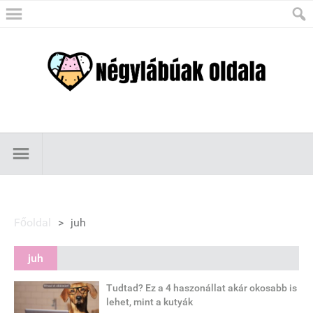
Főoldal
>
juh
juh
Tudtad? Ez a 4 haszonállat akár okosabb is
lehet, mint a kutyák