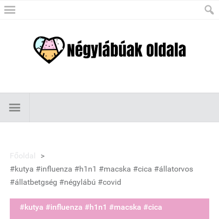
Főoldal
>
#kutya #influenza #h1n1 #macska #cica #állatorvos
#állatbetgség #négylábú #covid
#kutya #influenza #h1n1 #macska #cica