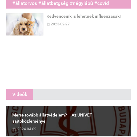
#állatorvos #állatbetgség #négylábú #covid
Kedvenceink is lehetnek influenzásak!
2023-02-27
Videók
Merre tovább állatvédelem? – Az UNIVET
sajtóközleménye
2024-04-09