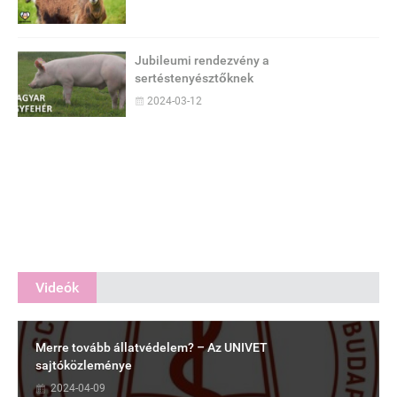
Jubileumi rendezvény a
sertéstenyésztőknek
2024-03-12
Videók
Merre tovább állatvédelem? – Az UNIVET
sajtóközleménye
2024-04-09