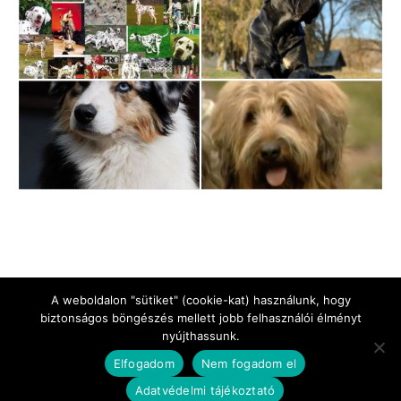
A weboldalon "sütiket" (cookie-kat) használunk, hogy
biztonságos böngészés mellett jobb felhasználói élményt
nyújthassunk.
Jogi Nyilatkozat
Impresszum
Adatkezelési tájékoztató
Elfogadom
Nem fogadom el
Kapcsolat
Adatvédelmi tájékoztató