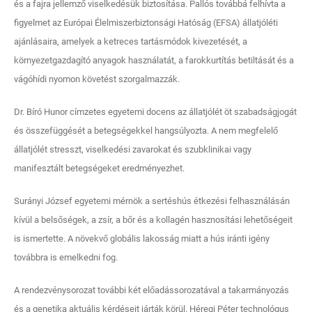
és a fajra jellemző viselkedésük biztosítása. Pallós továbbá felhívta a
figyelmet az Európai Élelmiszerbiztonsági Hatóság (EFSA) állatjóléti
ajánlásaira, amelyek a ketreces tartásmódok kivezetését, a
környezetgazdagító anyagok használatát, a farokkurtítás betiltását és a
vágóhídi nyomon követést szorgalmazzák.
Dr. Bíró Hunor címzetes egyetemi docens az állatjólét öt szabadságjogát
és összefüggését a betegségekkel hangsúlyozta. A nem megfelelő
állatjólét stresszt, viselkedési zavarokat és szubklinikai vagy
manifesztált betegségeket eredményezhet.
Surányi József egyetemi mérnök a sertéshús étkezési felhasználásán
kívül a belsőségek, a zsír, a bőr és a kollagén hasznosítási lehetőségeit
is ismertette. A növekvő globális lakosság miatt a hús iránti igény
továbbra is emelkedni fog.
A rendezvénysorozat további két előadássorozatával a takarmányozás
és a genetika aktuális kérdéseit járták körül. Héregi Péter technológus