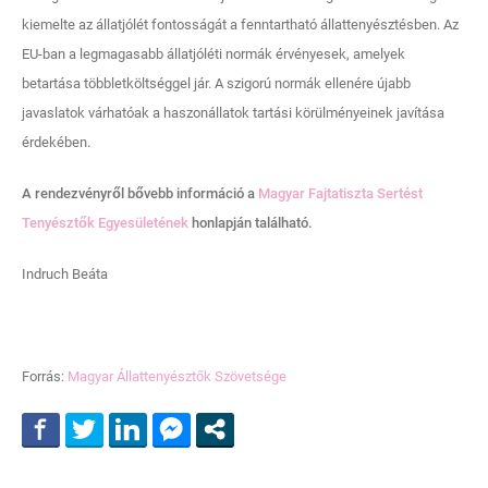
kiemelte az állatjólét fontosságát a fenntartható állattenyésztésben. Az
EU-ban a legmagasabb állatjóléti normák érvényesek, amelyek
betartása többletköltséggel jár. A szigorú normák ellenére újabb
javaslatok várhatóak a haszonállatok tartási körülményeinek javítása
érdekében.
A rendezvényről bővebb információ a
Magyar Fajtatiszta Sertést
Tenyésztők Egyesületének
honlapján található.
Indruch Beáta
Forrás:
Magyar Állattenyésztők Szövetsége