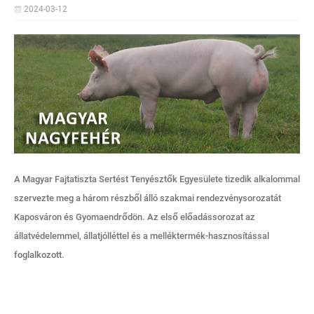
2024-03-12
A Magyar Fajtatiszta Sertést Tenyésztők Egyesülete tizedik alkalommal
szervezte meg a három részből álló szakmai rendezvénysorozatát
Kaposváron és Gyomaendrődön. Az első előadássorozat az
állatvédelemmel, állatjólléttel és a melléktermék-hasznosítással
foglalkozott.