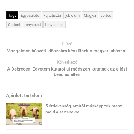
Tags
Egyesülete
Fajtatiszta
jubielum
Magyar
sertes
Sertést
tenyészet
tenyesztok
Előző
Mozgalmas húsvéti időszakra készülnek a magyar juhászok
Következő
A Debreceni Egyetem kutatói új módszert kutatnak az ellési
bénulás ellen
Ajánlott tartalom
5 érdekesség, amitől másképp tekintesz
majd a sertésekre