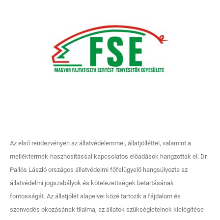
Az első rendezvényen az állatvédelemmel, állatjólléttel, valamint a
melléktermék-hasznosítással kapcsolatos előadások hangzottak el. Dr.
Pallós László országos állatvédelmi főfelügyelő hangsúlyozta az
állatvédelmi jogszabályok és kötelezettségek betartásának
fontosságát. Az állatjólét alapelvei közé tartozik a fájdalom és
szenvedés okozásának tilalma, az állatok szükségleteinek kielégítése