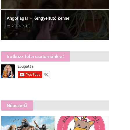
Angol agár – Kengyelfutó kennel
2019-05-10
Iratkozz fel a csatornánkra:
Népszerű