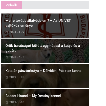
Videók
Merre tovább állatvédelem? – Az UNIVET
sajtóközleménye
2024-04-09
Örök barátságot kötött egymással a kutya és a
gepárd
2023-07-05
Katalán pásztorkutya – Délvidéki Pásztor kennel
2019-05-10
Basset Hound – My Destiny kennel
2019-05-10