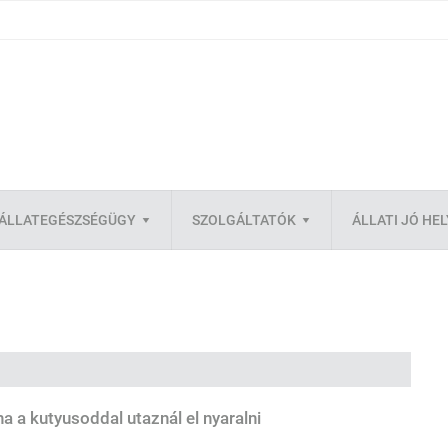
ÁLLATEGÉSZSÉGÜGY
SZOLGÁLTATÓK
ÁLLATI JÓ HE
ha a kutyusoddal utaznál el nyaralni