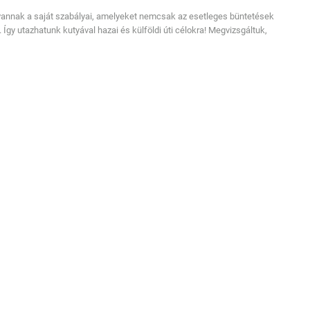
gvannak a saját szabályai, amelyeket nemcsak az esetleges büntetések
 Így utazhatunk kutyával hazai és külföldi úti célokra! Megvizsgáltuk,