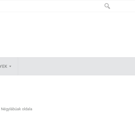
LYEK
Négylábúak oldala