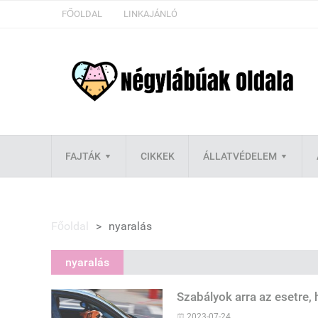
FŐOLDAL
LINKAJÁNLÓ
FAJTÁK
CIKKEK
ÁLLATVÉDELEM
Főoldal
>
nyaralás
nyaralás
Szabályok arra az esetre, 
2023-07-24