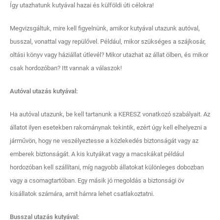
Így utazhatunk kutyával hazai és külföldi úti célokra!
Megvizsgáltuk, mire kell figyelnünk, amikor kutyával utazunk autóval,
busszal, vonattal vagy repülővel. Például, mikor szükséges a szájkosár,
oltási könyv vagy háziállat útlevél? Mikor utazhat az állat ölben, és mikor
csak hordozóban? Itt vannak a válaszok!
Autóval utazás kutyával:
Ha autóval utazunk, be kell tartanunk a KERESZ vonatkozó szabályait. Az
állatot ilyen esetekben rakománynak tekintik, ezért úgy kell elhelyezni a
járművön, hogy ne veszélyeztesse a közlekedés biztonságát vagy az
emberek biztonságát. A kis kutyákat vagy a macskákat például
hordozóban kell szállítani, míg nagyobb állatokat különleges dobozban
vagy a csomagtartóban. Egy másik jó megoldás a biztonsági öv
kisállatok számára, amit hámra lehet csatlakoztatni.
Busszal utazás kutyával: