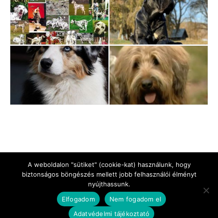
A weboldalon "sütiket" (cookie-kat) használunk, hogy
biztonságos böngészés mellett jobb felhasználói élményt
nyújthassunk.
Jogi Nyilatkozat
Impresszum
Adatkezelési tájékoztató
Elfogadom
Nem fogadom el
Kapcsolat
Adatvédelmi tájékoztató