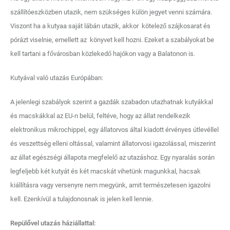
szállítóeszközben utazik, nem szükséges külön jegyet venni számára.
Viszont ha a kutyaa saját lábán utazik, akkor kötelező szájkosarat és
pórázt viselnie, emellett az könyvet kell hozni. Ezeket a szabályokat be
kell tartani a fővárosban közlekedő hajókon vagy a Balatonon is.
Kutyával való utazás Európában:
A jelenlegi szabályok szerint a gazdák szabadon utazhatnak kutyákkal
és macskákkal az EU-n belül, feltéve, hogy az állat rendelkezik
elektronikus mikrochippel, egy állatorvos által kiadott érvényes útlevéllel
és veszettség elleni oltással, valamint állatorvosi igazolással, miszerint
az állat egészségi állapota megfelelő az utazáshoz. Egy nyaralás során
legfeljebb két kutyát és két macskát vihetünk magunkkal, hacsak
kiállításra vagy versenyre nem megyünk, amit természetesen igazolni
kell. Ezenkívül a tulajdonosnak is jelen kell lennie.
Repülővel utazás háziállattal: