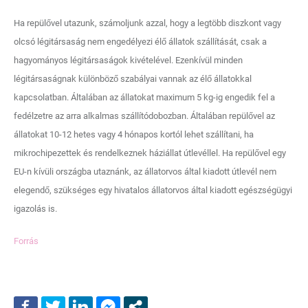
Ha repülővel utazunk, számoljunk azzal, hogy a legtöbb diszkont vagy
olcsó légitársaság nem engedélyezi élő állatok szállítását, csak a
hagyományos légitársaságok kivételével. Ezenkívül minden
légitársaságnak különböző szabályai vannak az élő állatokkal
kapcsolatban. Általában az állatokat maximum 5 kg-ig engedik fel a
fedélzetre az arra alkalmas szállítódobozban. Általában repülővel az
állatokat 10-12 hetes vagy 4 hónapos kortól lehet szállítani, ha
mikrochipezettek és rendelkeznek háziállat útlevéllel. Ha repülővel egy
EU-n kívüli országba utaznánk, az állatorvos által kiadott útlevél nem
elegendő, szükséges egy hivatalos állatorvos által kiadott egészségügyi
igazolás is.
Forrás