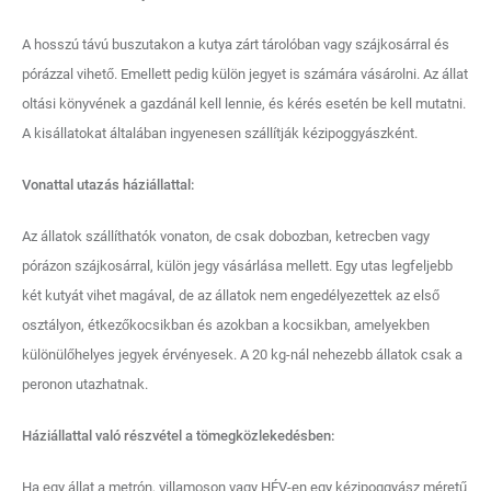
A hosszú távú buszutakon a kutya zárt tárolóban vagy szájkosárral és
pórázzal vihető. Emellett pedig külön jegyet is számára vásárolni. Az állat
oltási könyvének a gazdánál kell lennie, és kérés esetén be kell mutatni.
A kisállatokat általában ingyenesen szállítják kézipoggyászként.
Vonattal utazás háziállattal:
Az állatok szállíthatók vonaton, de csak dobozban, ketrecben vagy
pórázon szájkosárral, külön jegy vásárlása mellett. Egy utas legfeljebb
két kutyát vihet magával, de az állatok nem engedélyezettek az első
osztályon, étkezőkocsikban és azokban a kocsikban, amelyekben
különülőhelyes jegyek érvényesek. A 20 kg-nál nehezebb állatok csak a
peronon utazhatnak.
Háziállattal való részvétel a tömegközlekedésben:
Ha egy állat a metrón, villamoson vagy HÉV-en egy kézipoggyász méretű