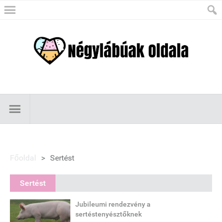
Főoldal
>
Sertést
Sertést
Jubileumi rendezvény a
sertéstenyésztőknek