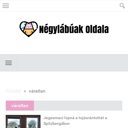
Főoldal
>
váratlan
váratlan
Jegesmaci lopná a tojásrántottát a
Spitzbergákon