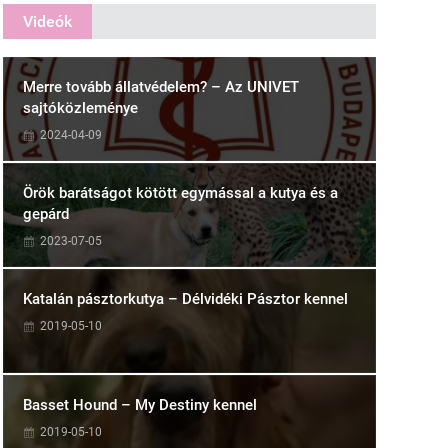
Videók
Merre tovább állatvédelem? – Az UNIVET
sajtóközleménye
2024-04-09
Örök barátságot kötött egymással a kutya és a
gepárd
2023-07-05
Katalán pásztorkutya – Délvidéki Pásztor kennel
2019-05-10
Basset Hound – My Destiny kennel
2019-05-10