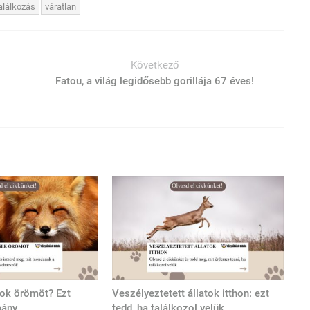
alálkozás
váratlan
Következő
Fatou, a világ legidősebb gorillája 67 éves!
tok örömöt? Ezt
Veszélyeztetett állatok itthon: ezt
mány
tedd, ha találkozol velük