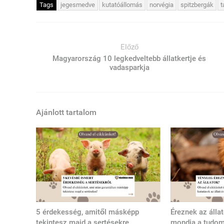
Tags
jegesmedve
kutatóállomás
norvégia
spitzbergák
t
Előző
Magyarország 10 legkedveltebb állatkertje és
vadasparkja
Ajánlott tartalom
5 érdekesség, amitől másképp
Éreznek az álla
tekintesz majd a sertésekre
mondja a tudo