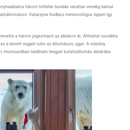
a konyhaablakra három hófehér bundás váratlan vendég bámul
utatóállomáson. Katarzyna Kudłacz meteorológus éppen így
zrevette a három jegesmacit az ablakon át. Áhítattal csodálta
 ez a bevett reggeli rutin az állomáson, ugye. A nőstény
én, Hornsundban található lengyel kutatóállomás ablakába