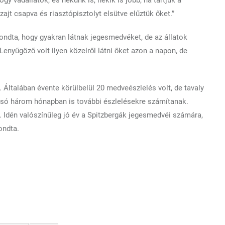
jt csapva és riasztópisztolyt elsütve elűztük őket.”
mondta, hogy gyakran látnak jegesmedvéket, de az állatok
enyűgöző volt ilyen közelről látni őket azon a napon, de
 Általában évente körülbelül 20 medveészlelés volt, de tavaly
olsó három hónapban is további észlelésekre számítanak.
 Idén valószínűleg jó év a Spitzbergák jegesmedvéi számára,
ondta.