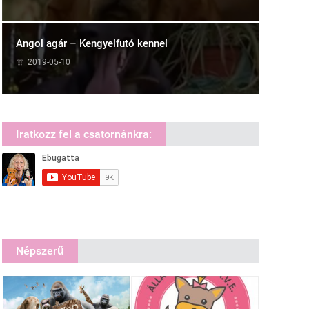
Angol agár – Kengyelfutó kennel
2019-05-10
Iratkozz fel a csatornánkra:
Népszerű