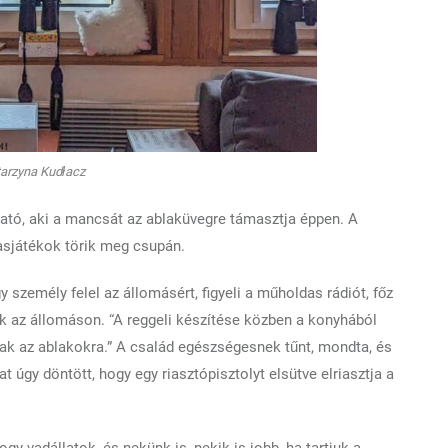
tarzyna Kudłacz
tható, aki a mancsát az ablaküvegre támasztja éppen. A
sasjátékok törik meg csupán.
 személy felel az állomásért, figyeli a műholdas rádiót, főz
dik az állomáson. “A reggeli készítése közben a konyhából
ak az ablakokra.” A család egészségesnek tűnt, mondta, és
t úgy döntött, hogy egy riasztópisztolyt elsütve elriasztja a
y vadállatok, és nekünk is, nekik is jobb, ha tartjuk a