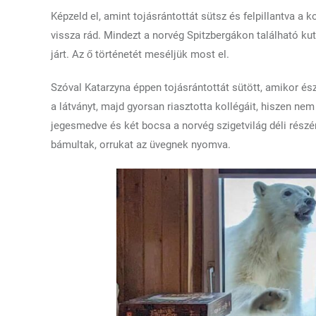
Képzeld el, amint tojásrántottát sütsz és felpillantva 
vissza rád. Mindezt a norvég Spitzbergákon található k
járt. Az ő történetét meséljük most el.
Szóval Katarzyna éppen tojásrántottát sütött, amikor és
a látványt, majd gyorsan riasztotta kollégáit, hiszen nem
jegesmedve és két bocsa a norvég szigetvilág déli rész
bámultak, orrukat az üvegnek nyomva.