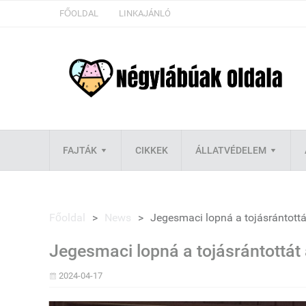
FŐOLDAL
LINKAJÁNLÓ
FAJTÁK
CIKKEK
ÁLLATVÉDELEM
Főoldal
>
News
>
Jegesmaci lopná a tojásrántottá
Jegesmaci lopná a tojásrántottát
2024-04-17