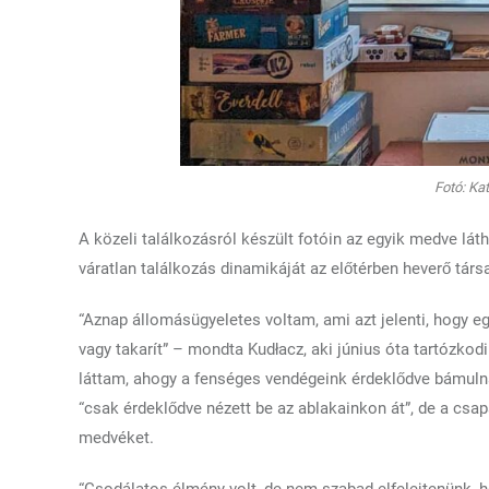
Fotó: Ka
A közeli találkozásról készült fotóin az egyik medve lá
váratlan találkozás dinamikáját az előtérben heverő tár
“Aznap állomásügyeletes voltam, ami azt jelenti, hogy egy
vagy takarít” – mondta Kudłacz, aki június óta tartózko
láttam, ahogy a fenséges vendégeink érdeklődve bámuln
“csak érdeklődve nézett be az ablakainkon át”, de a csapa
medvéket.
“Csodálatos élmény volt, de nem szabad elfelejtenünk, hog