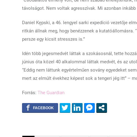
távolságot. Nem voltak agresszívak. Mi azonban inkább za
Daniel Kępski, a 46. lengyel sarki expedíció vezetője el
ritkán állnak meg, hogy benézzenek a kutatóállomásra. “L
persze egy kicsit stresszes is.”
Idén több jegesmedvét láttak a szokásosnál, tette hozzá.
június óta közel 40 alkalommal láttak medvét, és az ut
“Eddig nem láttunk egyértelműen sovány egyedeket sem.
mert az elmúlt évekhez képest sok a tengeri jég itt” – m
Forrás:
The Guardian