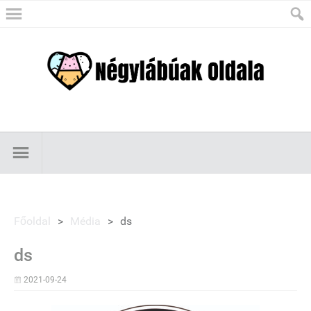
Főoldal
>
Média
>
ds
ds
2021-09-24