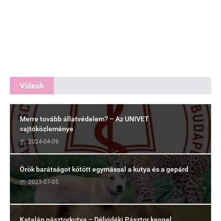
Videók
Merre tovább állatvédelem? – Az UNIVET
sajtóközleménye
2024-04-09
Örök barátságot kötött egymással a kutya és a gepárd
2023-07-05
Katalán pásztorkutya – Délvidéki Pásztor kennel