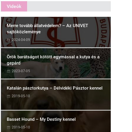
Videók
Merre tovább állatvédelem? – Az UNIVET
sajtóközleménye
2024-04-09
Örök barátságot kötött egymással a kutya és a
gepárd
2023-07-05
Katalán pásztorkutya – Délvidéki Pásztor kennel
2019-05-10
Basset Hound – My Destiny kennel
2019-05-10