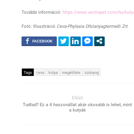
További információ:
https://www.vectrapet.com/hu/kuty
Fotó: Illusztráció
Ceva-Phylaxia Oltóanyagtermelő Zrt.
Tags
ceva
kutya
megelőzés
szúnyog
Előző
Tudtad? Ez a 4 haszonállat akár okosabb is lehet, mint
a kutyák