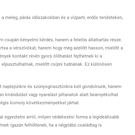
 a meleg, párás időszakokban és a vízparti, erdős területeken,
 csupán kényelmi kérdés, hanem a felelős állattartás része.
rtsa a vérszívókat, hanem hogy még azelőtt hasson, mielőtt a
ények kontakt révén gyors ölőhatást fejthetnek ki a
 elpusztulhatnak, mielőtt csípni tudnának. Ez különösen
.
t naptejünkre és szúnyogriasztónkra kell gondolnunk, hanem
 kirándulást vagy nyaralást pillanatok alatt beárnyékolhat
 mégis komoly következményekkel járhat.
l egyeztetni arról, milyen védekezési forma a legideálisabb
nek igazán felhőtlenek, ha a négylábú családtag is