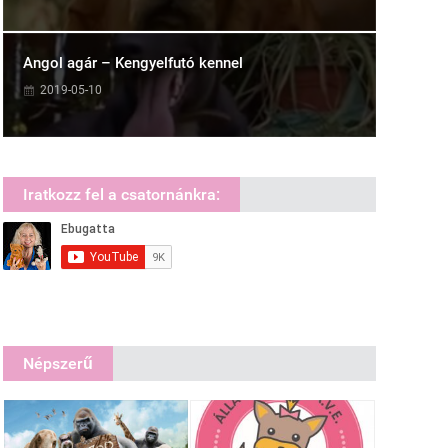
Angol agár – Kengyelfutó kennel
2019-05-10
Iratkozz fel a csatornánkra:
Népszerű