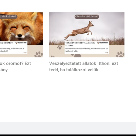
tok örömöt? Ezt
Veszélyeztetett állatok itthon: ezt
mány
tedd, ha találkozol velük