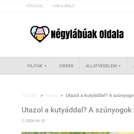
FŐOLDAL
LINKAJÁNLÓ
FAJTÁK
CIKKEK
ÁLLATVÉDELEM
Főoldal
>
News
>
Utazol a kutyáddal? A szúnyogok
Utazol a kutyáddal? A szúnyogok 
2026-06-10