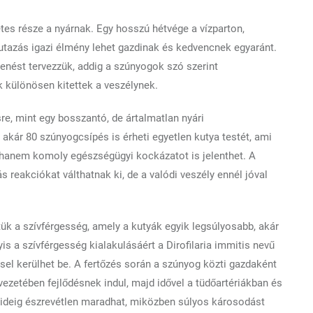
es része a nyárnak. Egy hosszú hétvége a vízparton,
utazás igazi élmény lehet gazdinak és kedvencnek egyaránt.
nést tervezzük, addig a szúnyogok szó szerint
k különösen kitettek a veszélynek.
, mint egy bosszantó, de ártalmatlan nyári
 akár 80 szúnyogcsípés is érheti egyetlen kutya testét, ami
hanem komoly egészségügyi kockázatot is jelenthet. A
ás reakciókat válthatnak ki, de a valódi veszély ennél jóval
ük a szívférgesség, amely a kutyák egyik legsúlyosabb, akár
is a szívférgesség kialakulásáért a Dirofilaria immitis nevű
sel kerülhet be. A fertőzés során a szúnyog közti gazdaként
vezetében fejlődésnek indul, majd idővel a tüdőartériákban és
ú ideig észrevétlen maradhat, miközben súlyos károsodást