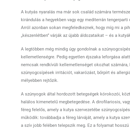
A kutyás nyaralás ma már sok család számára természet
kirándulás a hegyekben vagy egy mediterrán tengerparti 
Arról azonban sokan megfeledkeznek, hogy míg mi a pihe
„készenlétben” várják az újabb áldozataikat – és a kutyá
A legtöbben még mindig úgy gondolnak a szúnyogcsípésre
kellemetlenségre. Pedig egyetlen éjszaka leforgása alatt
nemcsak rendkívüli kellemetlenséget okozhat számára, 
szúnyogcsípések irritációt, vakarózást, bőrpírt és allergi
mélyebben rejtőzik.
A szúnyogok által hordozott betegségek kórokozói, közt
halálos kimenetelű megbetegedése. A dirofilariosis, vagy
féreg felelős, amely a kutya szervezetébe szúnyogcsípés
működik: továbbadja a féreg lárváját, amely a kutya szer
a szív jobb felében telepszik meg. Ez a folyamat hossz