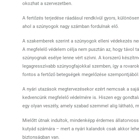
okozhat a szervezetben.
A fertőzés terjedése ráadásul rendkívül gyors, különösen
ahol a szúnyogok nagy számban fordulnak elő.
A szakemberek szerint a szúnyogok elleni védekezés nem
A megfelelő védelem célja nem pusztán az, hogy távol ta
szúnyognak esélye lenne vért szívni. A korszerű készítm
legagresszívabb szúnyogfajokkal szemben, így a rovarok
fontos a fertőző betegségek megelőzése szempontjából
A nyári utazások megtervezésekor ezért nemcsak a sajá
kedvencünk megfelelő védelmére is. Hiszen egy gondtalan
egy olyan veszély, amely szabad szemmel alig látható,
Mielőtt útnak indultok, mindenképp érdemes állatorvossa
kutyád számára – mert a nyári kalandok csak akkor lehet
biztonságban van.