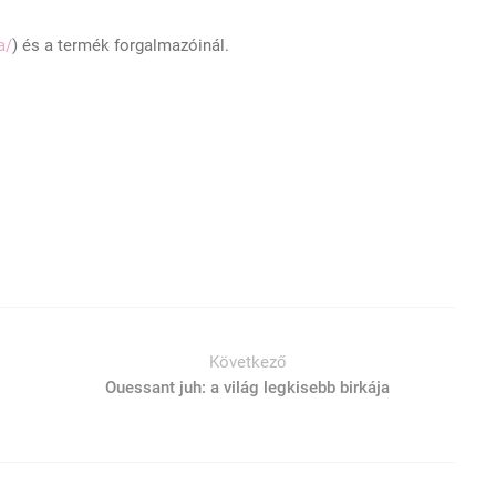
a/
) és a termék forgalmazóinál.
Következő
Ouessant juh: a világ legkisebb birkája