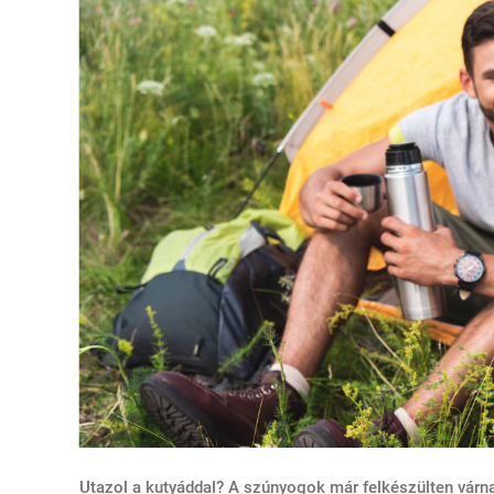
Utazol a kutyáddal? A szúnyogok már felkészülten várna