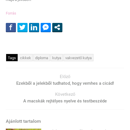
Forrás
Tags
cikkek
diploma
kutya
vakvezető kutya
Előző
Ezekből a jelekből tudhatod, hogy vemhes a cicád!
Következő
A macskák rejtélyes nyelve és testbeszéde
Ajánlott tartalom