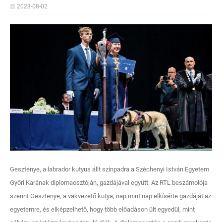
2023-08-02
Gesztenye, a labrador kutyus állt színpadra a Széchenyi István Egyetem
Győri Karának diplomaosztóján, gazdájával együtt. Az RTL beszámolója
szerint Gesztenye, a vakvezető kutya, nap mint nap elkísérte gazdáját az
egyetemre, és elképzelhető, hogy több előadáson ült egyedül, mint