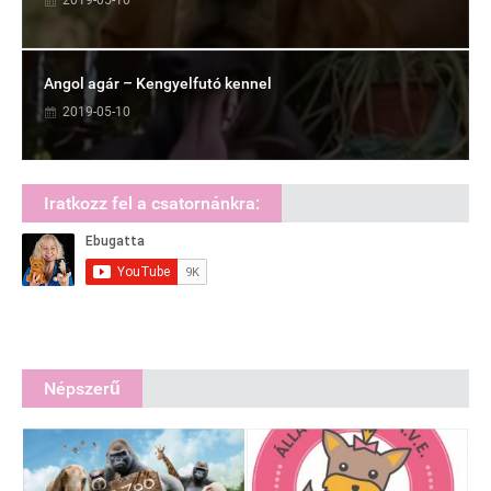
2019-05-10
Angol agár – Kengyelfutó kennel
2019-05-10
Iratkozz fel a csatornánkra:
Népszerű