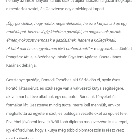
néhány az intézményben tanuló diák. A diplomaosztón a gazdi megkapta
a mesterfokozatot, és Gesztenye egy emléklapot kapott.
„Úgy gondoltuk, hogy méltó megemlékezés, ha ez a kutyus is kap egy
emléklapot, hiszen végig kísérte a gazdáját, és nagyon sok pozitív
élményt okozott nemcsak a gazdájának, hanem a kollégáknak,
oktatóknak és az egyetemen lévő embereknek”
– magyarázta a döntést
Pongrácz Attila, a Széchenyi István Egyetem Apáczai Csere János
Karának dékánja.
Gesztenye gazdája, Borsodi Erzsébet, aki Sárföldön él, nyolc éves
korától látássérült, és szüksége van a vakvezető kutya segítségére,
akivel már hat éve alkotnak egy csapatot. Bár csak fényeket és
formákat lát, Gesztenye mindig tudta, merre kell menniük, amikor
meghallotta az egyetem szót, és boldogan vezette őket az épület felé.
Erzsébet jövőbeni tervei között több diploma megszerzése is szerepel,
így előfordulhat, hogy a kutya még több diplomaosztón is részt vesz
majd a jövőben.