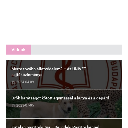
Videók
Merre tovább állatvédelem? – Az UNIVET
sajtóközleménye
2024-04-09
Örök barátságot kötött egymással a kutya és a gepárd
2023-07-05
Katalán pásztorkutya – Délvidéki Pásztor kennel