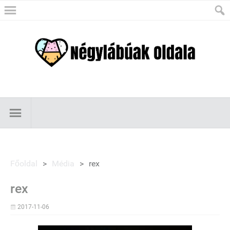
Főoldal
>
Média
>
rex
rex
2017-11-06