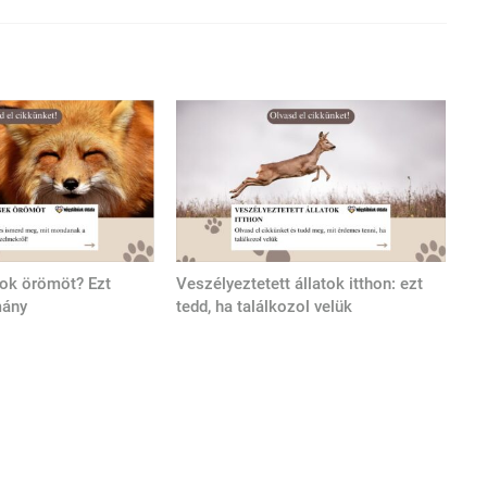
tok örömöt? Ezt
Veszélyeztetett állatok itthon: ezt
mány
tedd, ha találkozol velük