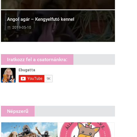
Angol agár – Kengyelfutó kennel
2019-05-10
Iratkozz fel a csatornánkra:
Népszerű