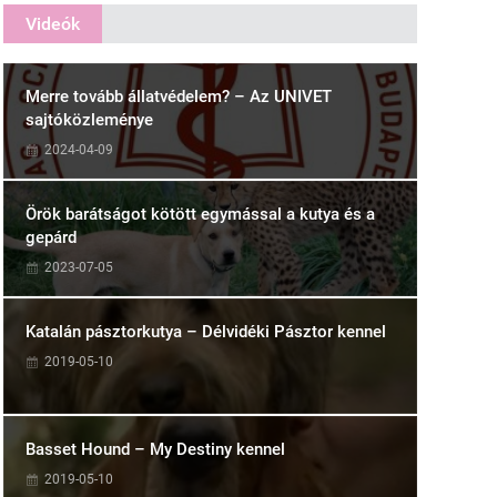
Videók
Merre tovább állatvédelem? – Az UNIVET
sajtóközleménye
2024-04-09
Örök barátságot kötött egymással a kutya és a
gepárd
2023-07-05
Katalán pásztorkutya – Délvidéki Pásztor kennel
2019-05-10
Basset Hound – My Destiny kennel
2019-05-10