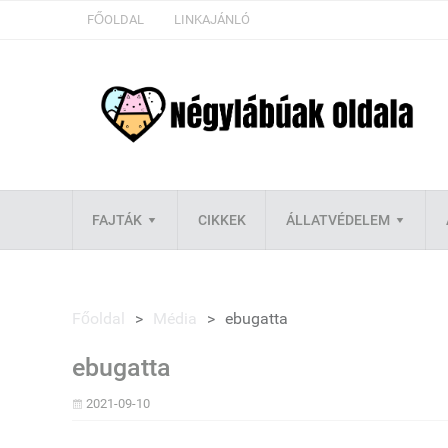
FŐOLDAL
LINKAJÁNLÓ
FAJTÁK
CIKKEK
ÁLLATVÉDELEM
Főoldal
>
Média
>
ebugatta
ebugatta
2021-09-10