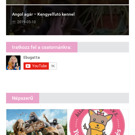
Angol agár – Kengyelfutó kennel
2019-05-10
Iratkozz fel a csatornánkra:
Népszerű