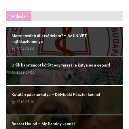
Videók
Merre tovább állatvédelem? – Az UNIVET
sajtóközleménye
2024-04-09
Örök barátságot kötött egymással a kutya és a gepárd
2023-07-05
Katalán pásztorkutya – Délvidéki Pásztor kennel
2019-05-10
Basset Hound – My Destiny kennel