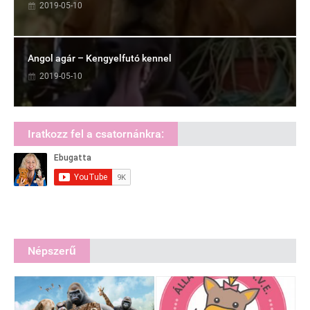
2019-05-10
Angol agár – Kengyelfutó kennel
2019-05-10
Iratkozz fel a csatornánkra:
Népszerű