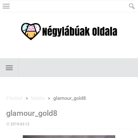
Főoldal
>
Média
>
glamour_gold8
glamour_gold8
2019-03-12