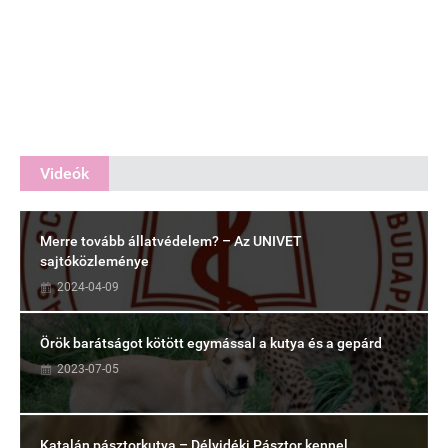
Videók
Merre tovább állatvédelem? – Az UNIVET
sajtóközleménye
2024-04-09
Örök barátságot kötött egymással a kutya és a gepárd
2023-07-05
Katalán pásztorkutya – Délvidéki Pásztor kennel