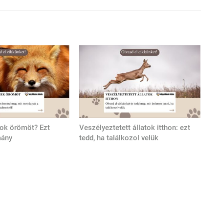
tok örömöt? Ezt
Veszélyeztetett állatok itthon: ezt
mány
tedd, ha találkozol velük