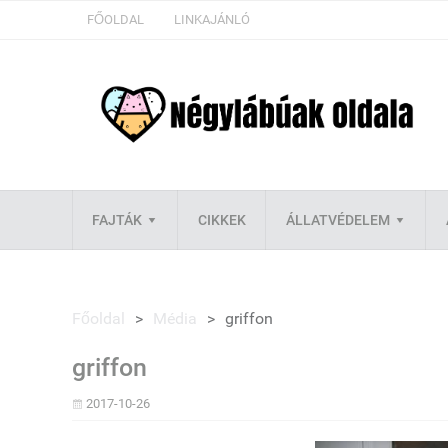
FŐOLDAL
LINKAJÁNLÓ
FAJTÁK
CIKKEK
ÁLLATVÉDELEM
Főoldal
>
Média
>
griffon
griffon
2017-10-26