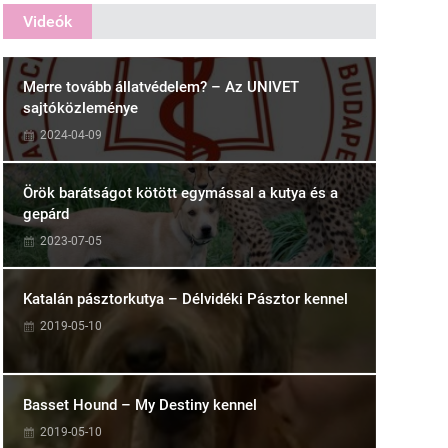
Videók
Merre tovább állatvédelem? – Az UNIVET
sajtóközleménye
2024-04-09
Örök barátságot kötött egymással a kutya és a
gepárd
2023-07-05
Katalán pásztorkutya – Délvidéki Pásztor kennel
2019-05-10
Basset Hound – My Destiny kennel
2019-05-10