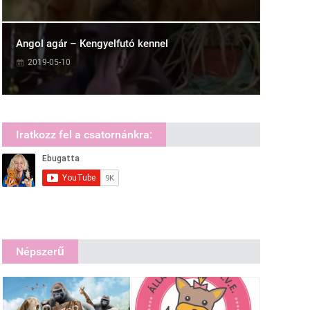
Angol agár – Kengyelfutó kennel
2019-05-10
Iratkozz fel a csatornánkra:
Népszerű