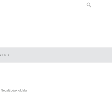
LYEK
Négylábúak oldala