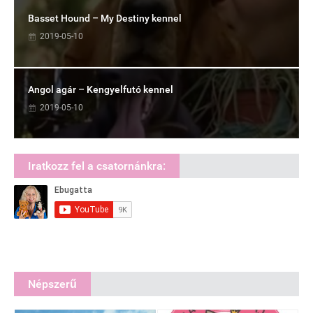
Basset Hound – My Destiny kennel
2019-05-10
Angol agár – Kengyelfutó kennel
2019-05-10
Iratkozz fel a csatornánkra:
Népszerű