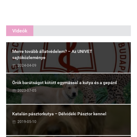
Videók
Merre tovább állatvédelem? – Az UNIVET
sajtóközleménye
2024-04-09
Örök barátságot kötött egymással a kutya és a gepárd
2023-07-05
Katalán pásztorkutya – Délvidéki Pásztor kennel
2019-05-10