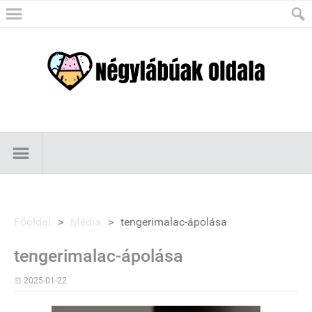
Főoldal
>
Média
>
tengerimalac-ápolása
tengerimalac-ápolása
2025-01-22