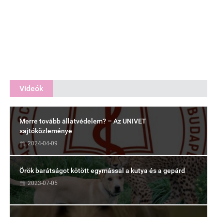
Videók
Merre tovább állatvédelem? – Az UNIVET
sajtóközleménye
2024-04-09
Örök barátságot kötött egymással a kutya és a gepárd
2023-07-05