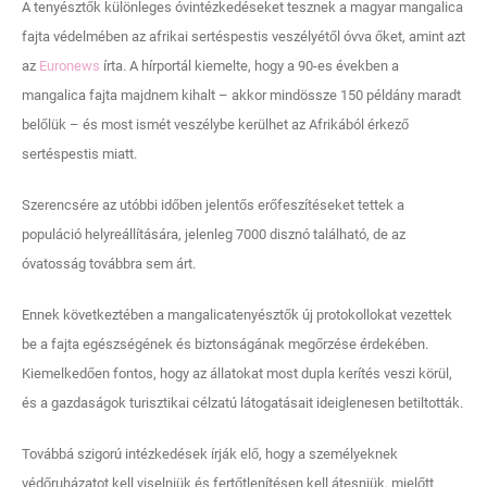
A tenyésztők különleges óvintézkedéseket tesznek a magyar mangalica
fajta védelmében az afrikai sertéspestis veszélyétől óvva őket, amint azt
az
Euronews
írta. A hírportál kiemelte, hogy a 90-es években a
mangalica fajta majdnem kihalt – akkor mindössze 150 példány maradt
belőlük – és most ismét veszélybe kerülhet az Afrikából érkező
sertéspestis miatt.
Szerencsére az utóbbi időben jelentős erőfeszítéseket tettek a
populáció helyreállítására, jelenleg 7000 disznó található, de az
óvatosság továbbra sem árt.
Ennek következtében a mangalicatenyésztők új protokollokat vezettek
be a fajta egészségének és biztonságának megőrzése érdekében.
Kiemelkedően fontos, hogy az állatokat most dupla kerítés veszi körül,
és a gazdaságok turisztikai célzatú látogatásait ideiglenesen betiltották.
Továbbá szigorú intézkedések írják elő, hogy a személyeknek
védőruházatot kell viselniük és fertőtlenítésen kell átesniük, mielőtt