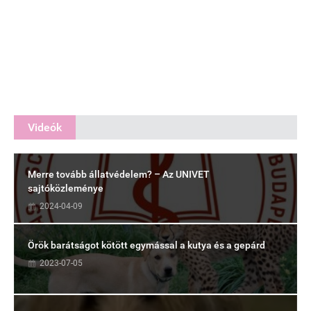
Videók
Merre tovább állatvédelem? – Az UNIVET
sajtóközleménye
2024-04-09
Örök barátságot kötött egymással a kutya és a gepárd
2023-07-05