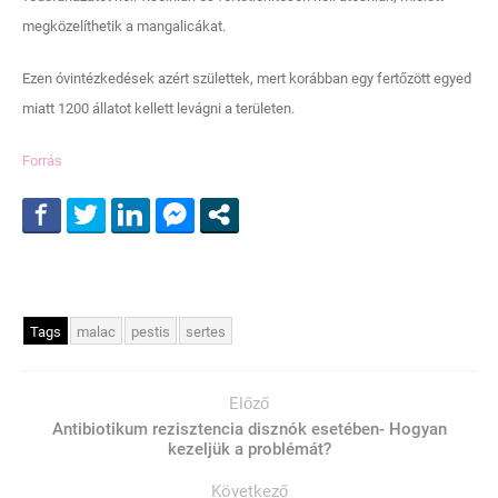
megközelíthetik a mangalicákat.
Ezen óvintézkedések azért születtek, mert korábban egy fertőzött egyed
miatt 1200 állatot kellett levágni a területen.
Forrás
Tags
malac
pestis
sertes
Előző
Antibiotikum rezisztencia disznók esetében- Hogyan
kezeljük a problémát?
Következő