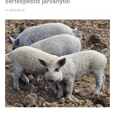
sertéspestis járványtól
2023-08-29