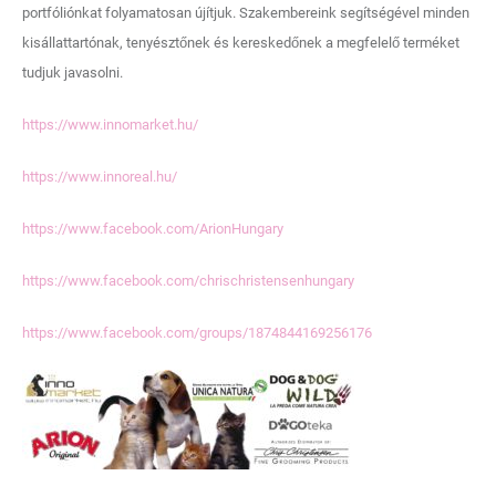
portfóliónkat folyamatosan újítjuk. Szakembereink segítségével minden
kisállattartónak, tenyésztőnek és kereskedőnek a megfelelő terméket
tudjuk javasolni.
https://www.innomarket.hu/
https://www.innoreal.hu/
https://www.facebook.com/ArionHungary
https://www.facebook.com/chrischristensenhungary
https://www.facebook.com/groups/1874844169256176