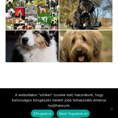
A weboldalon "sütiket" (cookie-kat) használunk, hogy
biztonságos böngészés mellett jobb felhasználói élményt
nyújthassunk.
Jogi Nyilatkozat
Impresszum
Adatkezelési tájékoztató
Elfogadom
Nem fogadom el
Kapcsolat