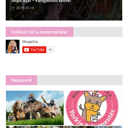
Angol agár – Kengyelfutó kennel
2019-05-10
Iratkozz fel a csatornánkra:
Népszerű