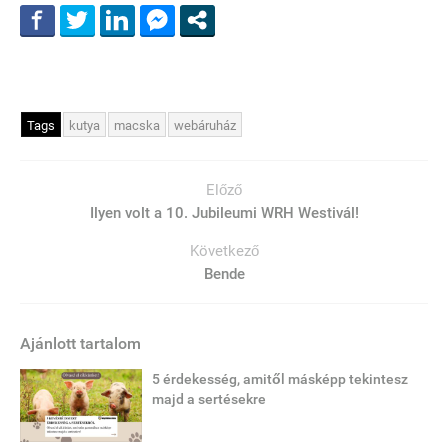
Tags
kutya
macska
webáruház
Előző
Ilyen volt a 10. Jubileumi WRH Westivál!
Következő
Bende
Ajánlott tartalom
5 érdekesség, amitől másképp tekintesz
majd a sertésekre