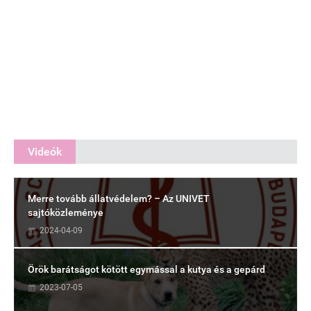
Videók
Merre tovább állatvédelem? – Az UNIVET
sajtóközleménye
2024-04-09
Örök barátságot kötött egymással a kutya és a gepárd
2023-07-05