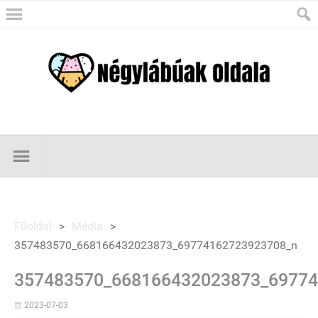
Főoldal
>
Média
>
357483570_668166432023873_69774162723923708_n
357483570_668166432023873_69774
2023-07-03