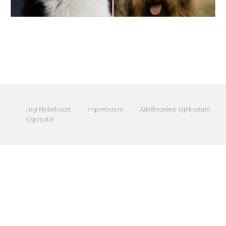
Jogi Nyilatkozat
Impresszum
Adatkezelési tájékoztató
Kapcsolat