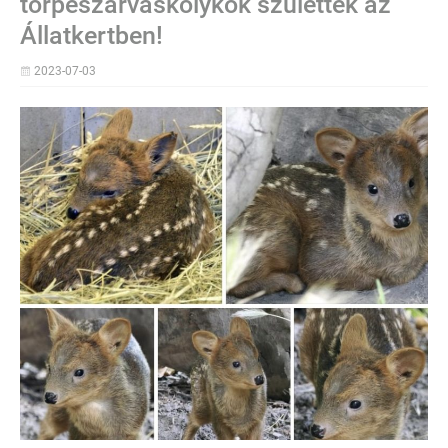
törpeszarvaskölykök születtek az
Állatkertben!
2023-07-03