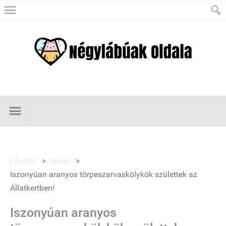
Főoldal
>
News
>
Iszonyúan aranyos törpeszarvaskölykök születtek az
Állatkertben!
Iszonyúan aranyos