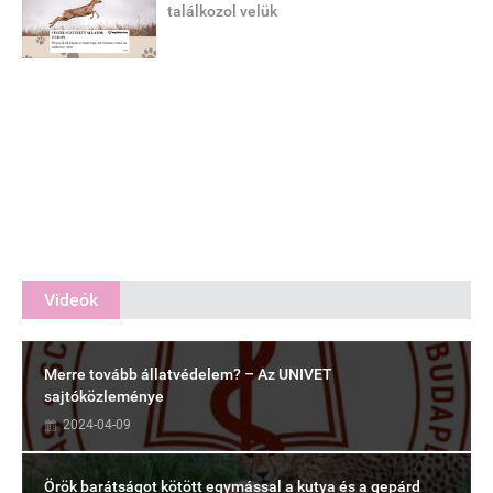
találkozol velük
Videók
Merre tovább állatvédelem? – Az UNIVET
sajtóközleménye
2024-04-09
Örök barátságot kötött egymással a kutya és a gepárd