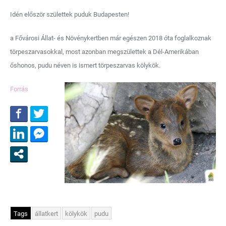
Idén először születtek puduk Budapesten!
a Fővárosi Állat- és Növénykertben már egészen 2018 óta foglalkoznak
törpeszarvasokkal, most azonban megszülettek a Dél-Amerikában
őshonos, pudu néven is ismert törpeszarvas kölykök.
Forrás
Tags
állatkert
kölykök
pudu