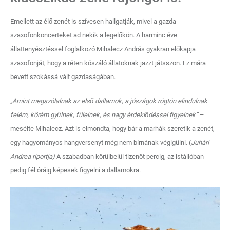
Emellett az élő zenét is szívesen hallgatják, mivel a gazda
szaxofonkoncerteket ad nekik a legelőkön. A harminc éve
állattenyésztéssel foglalkozó Mihalecz András gyakran előkapja
szaxofonját, hogy a réten kószáló állatoknak jazzt játsszon. Ez mára
bevett szokássá vált gazdaságában.
„Amint megszólalnak az első dallamok, a jószágok rögtön elindulnak
felém, körém gyűlnek, fülelnek, és nagy érdeklődéssel figyelnek”
–
mesélte Mihalecz. Azt is elmondta, hogy bár a marhák szeretik a zenét,
egy hagyományos hangversenyt még nem bírnának végigülni. (
Juhári
Andrea riportja)
A szabadban körülbelül tizenöt percig, az istállóban
pedig fél óráig képesek figyelni a dallamokra.