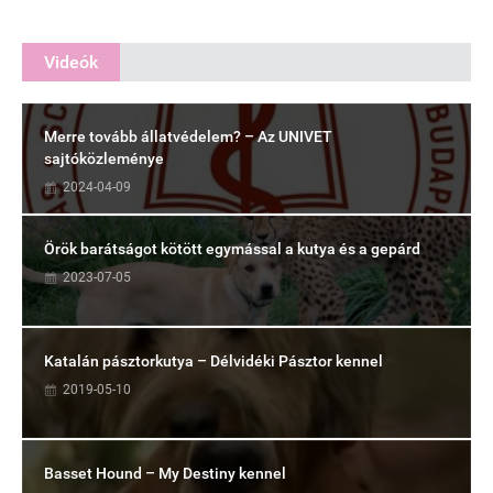
Videók
Merre tovább állatvédelem? – Az UNIVET
sajtóközleménye
2024-04-09
Örök barátságot kötött egymással a kutya és a gepárd
2023-07-05
Katalán pásztorkutya – Délvidéki Pásztor kennel
2019-05-10
Basset Hound – My Destiny kennel