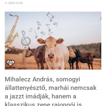
2024-10-29
Mihalecz András, somogyi
állattenyésztő, marhái nemcsak
a jazzt imádják, hanem a
klasszikus zene rajongói is.