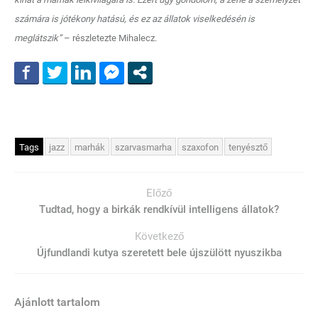
számára is jótékony hatású, és ez az állatok viselkedésén is
meglátszik”
– részletezte Mihalecz.
Tags
jazz
marhák
szarvasmarha
szaxofon
tenyésztő
Előző
Tudtad, hogy a birkák rendkívül intelligens állatok?
Következő
Újfundlandi kutya szeretett bele újszülött nyuszikba
Ajánlott tartalom