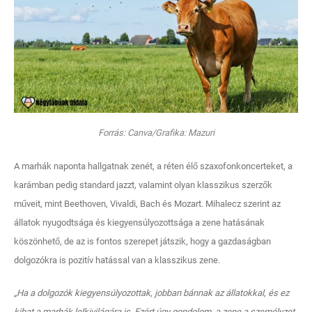
Forrás: Canva/Grafika: Mazuri
A marhák naponta hallgatnak zenét, a réten élő szaxofonkoncerteket, a
karámban pedig standard jazzt, valamint olyan klasszikus szerzők
műveit, mint Beethoven, Vivaldi, Bach és Mozart. Mihalecz szerint az
állatok nyugodtsága és kiegyensúlyozottsága a zene hatásának
köszönhető, de az is fontos szerepet játszik, hogy a gazdaságban
dolgozókra is pozitív hatással van a klasszikus zene.
„Ha a dolgozók kiegyensúlyozottak, jobban bánnak az állatokkal, és ez
kihat a marhák lelkivilágára is. Ezért úgy gondolom, a zene a személyzet