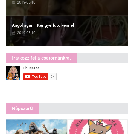
2019-05-10
Angol agár – Kengyelfutó kennel
2019-05-10
Iratkozz fel a csatornánkra:
Népszerű