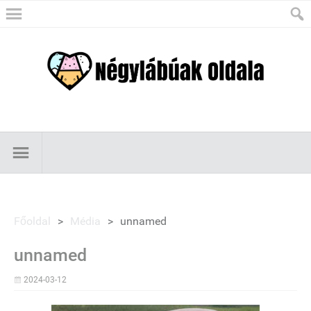
Főoldal
>
Média
>
unnamed
unnamed
2024-03-12