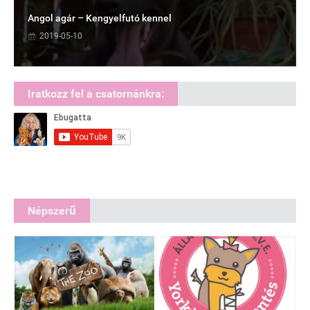
Angol agár – Kengyelfutó kennel
2019-05-10
Iratkozz fel a csatornánkra:
Népszerű