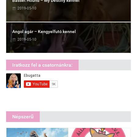
Basset Hound – My Destiny kennel
2019-05-10
Angol agár – Kengyelfutó kennel
2019-05-10
Iratkozz fel a csatornánkra:
Népszerű