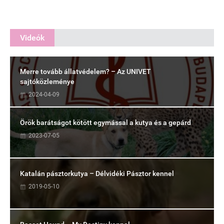
Videók
Merre tovább állatvédelem? – Az UNIVET
sajtóközleménye
2024-04-09
Örök barátságot kötött egymással a kutya és a gepárd
2023-07-05
Katalán pásztorkutya – Délvidéki Pásztor kennel
2019-05-10