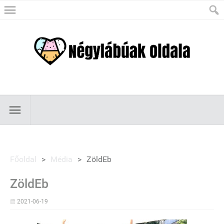
Főoldal
>
Média
>
ZöldEb
ZöldEb
2021-06-19