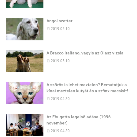
Angol szetter
2019-05-10
A Bracco Italiano, vagyis az Olasz vizsla
2019-05-10
A szőrös is lehet meztelen? Bemutatjuk a
kínai meztelen kutyát és a szfinx macskát!
2019-04-30
Az Ebugatta legelső adása (1996.
november)
2019-04-30