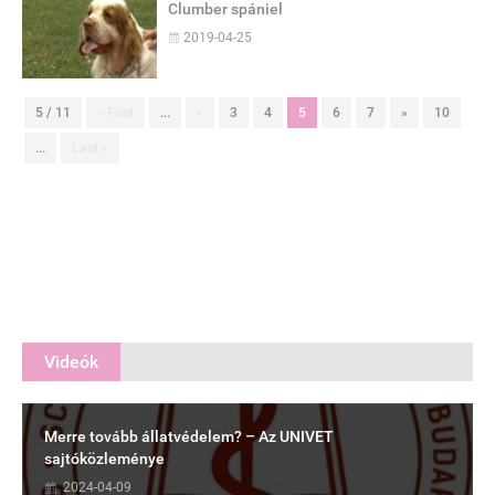
Clumber spániel
2019-04-25
5 / 11
« First
...
«
3
4
5
6
7
»
10
...
Last »
Videók
Merre tovább állatvédelem? – Az UNIVET
sajtóközleménye
2024-04-09