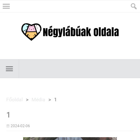
Főoldal
>
Média
>
1
1
2024-02-06