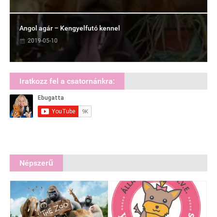
Angol agár – Kengyelfutó kennel
2019-05-10
Iratkozz fel a csatornánkra:
Népszerű