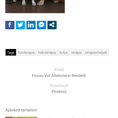
Tags
fizioterapia
hidroterápia
kutya
terápia
terapiashelyek
Előző
Focus-Vet Állatorvosi Rendelő
Következő
Piretmix
Ajánlott tartalom