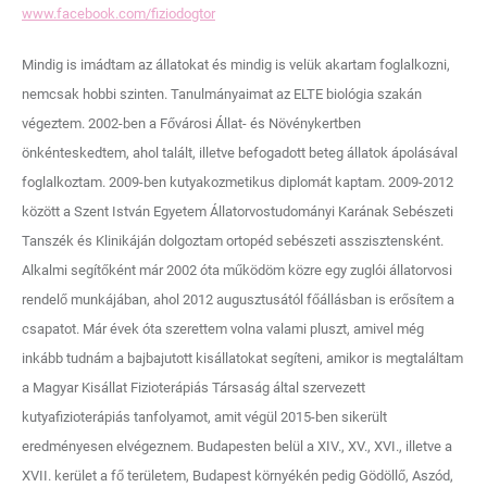
www.facebook.com/fiziodogtor
Mindig is imádtam az állatokat és mindig is velük akartam foglalkozni,
nemcsak hobbi szinten. Tanulmányaimat az ELTE biológia szakán
végeztem. 2002-ben a Fővárosi Állat- és Növénykertben
önkénteskedtem, ahol talált, illetve befogadott beteg állatok ápolásával
foglalkoztam. 2009-ben kutyakozmetikus diplomát kaptam. 2009-2012
között a Szent István Egyetem Állatorvostudományi Karának Sebészeti
Tanszék és Klinikáján dolgoztam ortopéd sebészeti asszisztensként.
Alkalmi segítőként már 2002 óta működöm közre egy zuglói állatorvosi
rendelő munkájában, ahol 2012 augusztusától főállásban is erősítem a
csapatot. Már évek óta szerettem volna valami pluszt, amivel még
inkább tudnám a bajbajutott kisállatokat segíteni, amikor is megtaláltam
a Magyar Kisállat Fizioterápiás Társaság által szervezett
kutyafizioterápiás tanfolyamot, amit végül 2015-ben sikerült
eredményesen elvégeznem. Budapesten belül a XIV., XV., XVI., illetve a
XVII. kerület a fő területem, Budapest környékén pedig Gödöllő, Aszód,