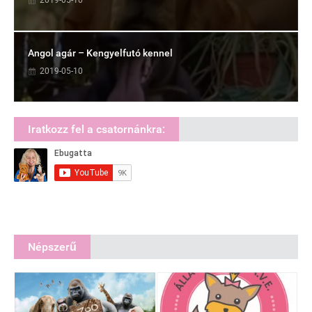
2019-05-10
Angol agár – Kengyelfutó kennel
2019-05-10
Iratkozz fel a csatornánkra:
Népszerű