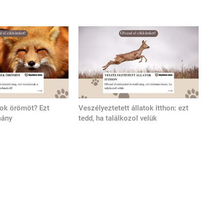
tok örömöt? Ezt
Veszélyeztetett állatok itthon: ezt
mány
tedd, ha találkozol velük