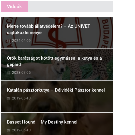
Videók
Merre tovább állatvédelem? – Az UNIVET
sajtóközleménye
2024-04-09
Örök barátságot kötött egymással a kutya és a
gepárd
2023-07-05
Katalán pásztorkutya – Délvidéki Pásztor kennel
2019-05-10
Basset Hound – My Destiny kennel
2019-05-10