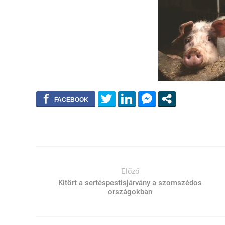
Előző
Kitört a sertéspestisjárvány a szomszédos
országokban