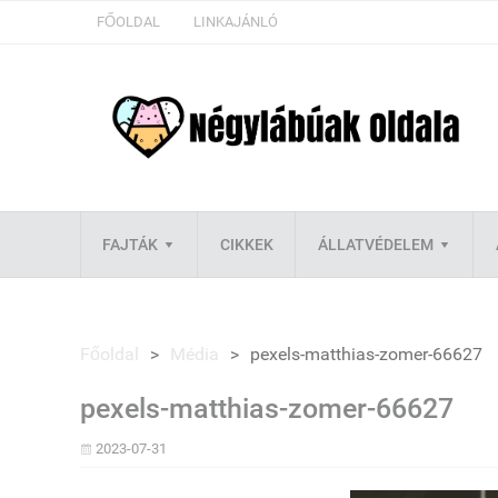
FŐOLDAL
LINKAJÁNLÓ
FAJTÁK
CIKKEK
ÁLLATVÉDELEM
Főoldal
>
Média
>
pexels-matthias-zomer-66627
pexels-matthias-zomer-66627
2023-07-31