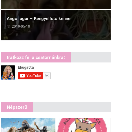
Angol agár – Kengyelfutó kennel
2019-05-10
Iratkozz fel a csatornánkra:
Népszerű